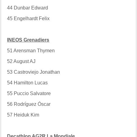
44
Dunbar Edward
45
Engelhardt Felix
INEOS Grenadiers
51
Arensman Thymen
52
August AJ
53
Castroviejo Jonathan
54
Hamilton Lucas
55
Puccio Salvatore
56
Rodríguez Óscar
57
Heiduk Kim
Decathlon AG2R La Mondiale