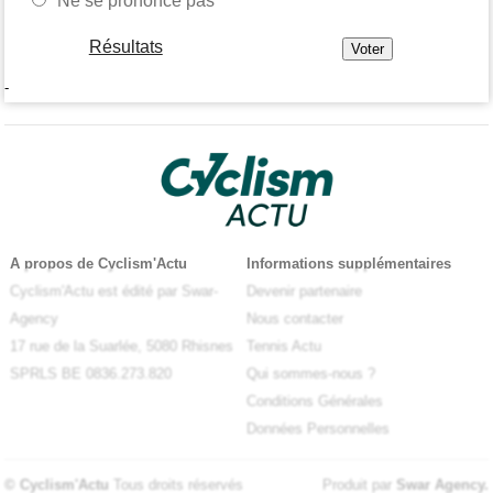
Ne se prononce pas
Résultats
-
A propos de Cyclism'Actu
Informations supplémentaires
Cyclism'Actu est édité par Swar-
Devenir partenaire
Agency
Nous contacter
17 rue de la Suarlée, 5080 Rhisnes
Tennis Actu
SPRLS BE 0836.273.820
Qui sommes-nous ?
Conditions Générales
Données Personnelles
© Cyclism'Actu
Tous droits réservés
Produit par
Swar Agency
.