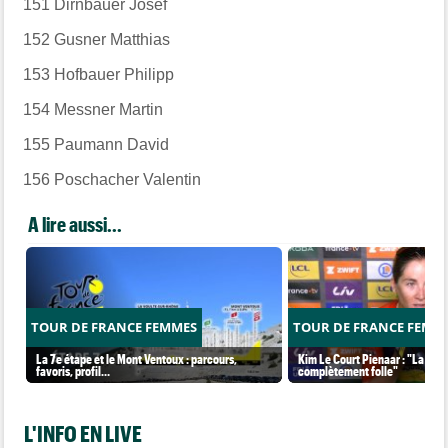
151
Dirnbauer Josef
152
Gusner Matthias
153
Hofbauer Philipp
154
Messner Martin
155
Paumann David
156
Poschacher Valentin
A lire aussi...
TOUR DE FRANCE FEMMES
TOUR DE FRANCE FEMM
La 7e étape et le Mont Ventoux : parcours,
Kim Le Court Pienaar : "La cour
favoris, profil…
complètement folle"
L'INFO EN LIVE