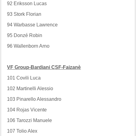
92
Eriksson Lucas
93
Stork Florian
94
Warbasse Lawrence
95
Donzé Robin
96
Wallenborn Arno
VF Group-Bardiani CSF-Faizanè
101
Covili Luca
102
Martinelli Alessio
103
Pinarello Alessandro
104
Rojas Vicente
106
Tarozzi Manuele
107
Tolio Alex