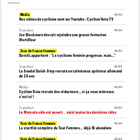
Média
06/08
Nos vidéos de cyclisme sont sur Youtube : Cyclism'Actu TV
Transfert
06/08
Joe Blackmore devrait rejoindre une grosse formation
WorldTour
Tour de France Femmes
06/08
David Lappartient : "Le cyclisme féminin progresse, mais…"
Transfert
06/08
La Soudal Quick-Step recrute un talentueux sprinteur allemand
de 24 ans
Média
06/08
Cyclism’Actu recrute des rédacteurs… si ça vous intéresse,
c'est ici !
Transfert
06/08
Le Mercato vélo est ouvert... voici toutes les dernières infos
Tour de France Femmes
06/08
La startlist complète du Tour Femmes... déjà 16 abandons
Tour de France Femmes
06/08