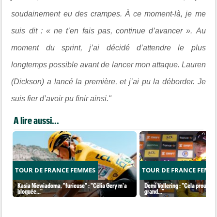
soudainement eu des crampes. À ce moment-là, je me
suis dit : « ne t’en fais pas, continue d’avancer ».
Au
moment du sprint, j’ai décidé d’attendre le plus
longtemps possible avant de lancer mon attaque. Lauren
(Dickson) a lancé la première, et j’ai pu la déborder. Je
suis fier d’avoir pu finir ainsi."
A lire aussi...
TOUR DE FRANCE FEMMES
TOUR DE FRANCE FEMM
Kasia Niewiadoma, "furieuse" : "Célia Gery m'a
Demi Vollering : "Cela prouve q
bloquée..."
grand..."