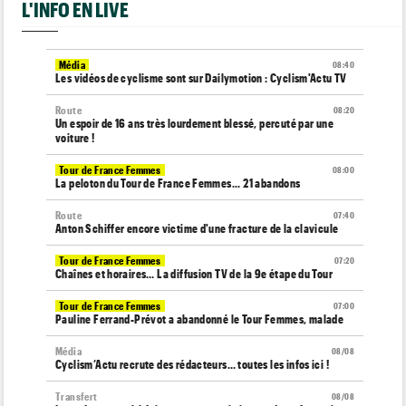
L'INFO EN LIVE
Média
08:40
Les vidéos de cyclisme sont sur Dailymotion : Cyclism'Actu TV
Route
08:20
Un espoir de 16 ans très lourdement blessé, percuté par une
voiture !
Tour de France Femmes
08:00
La peloton du Tour de France Femmes... 21 abandons
Route
07:40
Anton Schiffer encore victime d'une fracture de la clavicule
Tour de France Femmes
07:20
Chaînes et horaires… La diffusion TV de la 9e étape du Tour
Tour de France Femmes
07:00
Pauline Ferrand-Prévot a abandonné le Tour Femmes, malade
Média
08/08
Cyclism’Actu recrute des rédacteurs… toutes les infos ici !
Transfert
08/08