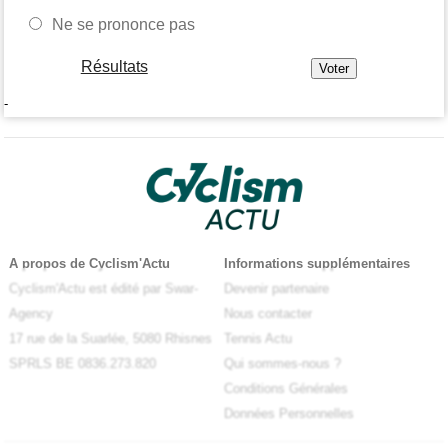
Ne se prononce pas
Résultats
-
A propos de Cyclism'Actu
Informations supplémentaires
Cyclism'Actu est édité par Swar-
Devenir partenaire
Agency
Nous contacter
17 rue de la Suarlée, 5080 Rhisnes
Tennis Actu
SPRLS BE 0836.273.820
Qui sommes-nous ?
Conditions Générales
Données Personnelles