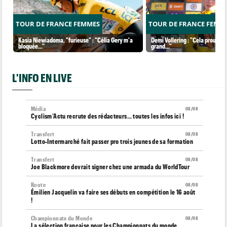
TOUR DE FRANCE FEMMES
TOUR DE FRANCE FEMM
Kasia Niewiadoma, "furieuse" : "Célia Gery m'a
Demi Vollering : "Cela prouve q
bloquée..."
grand..."
L'INFO EN LIVE
Média
08/08
Cyclism’Actu recrute des rédacteurs… toutes les infos ici !
Transfert
08/08
Lotto-Intermarché fait passer pro trois jeunes de sa formation
Transfert
08/08
Joe Blackmore devrait signer chez une armada du WorldTour
Route
08/08
Émilien Jacquelin va faire ses débuts en compétition le 16 août
!
Championnats du Monde
08/08
La sélection française pour les Championnats du monde