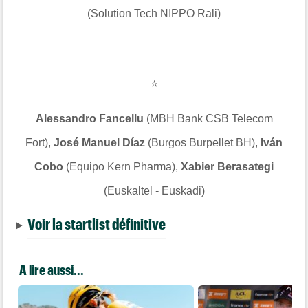
(Solution Tech NIPPO Rali)
⭐
Alessandro Fancellu
(MBH Bank CSB Telecom
Fort),
José Manuel Díaz
(Burgos Burpellet BH),
Iván
Cobo
(Equipo Kern Pharma),
Xabier Berasategi
(Euskaltel - Euskadi)
Voir la startlist définitive
A lire aussi...