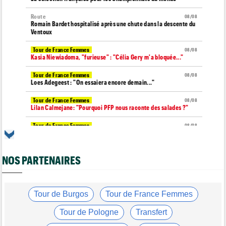
Route
08/08
Romain Bardet hospitalisé après une chute dans la descente du
Ventoux
Tour de France Femmes
08/08
Kasia Niewiadoma, "furieuse" : "Célia Gery m'a bloquée..."
Tour de France Femmes
08/08
Loes Adegeest : "On essaiera encore demain..."
Tour de France Femmes
08/08
Lilan Calmejane: "Pourquoi PFP nous raconte des salades ?"
Tour de France Femmes
08/08
Puck Pieterse : "Je ne sais pas à quoi m'attendre demain"
Tour de France Femmes
08/08
NOS PARTENAIRES
Niedermaier : "J’ai dit à Kasia que ce n’est pas fini"
Tour de Burgos
08/08
Felix Gall : "Ma 1ère victoire au général : un accomplissement !"
Tour de Burgos
Tour de France Femmes
Tour de France Femmes
08/08
Lorena Wiebes : "Je dois encore finir la journée de demain"
Tour de Pologne
Transfert