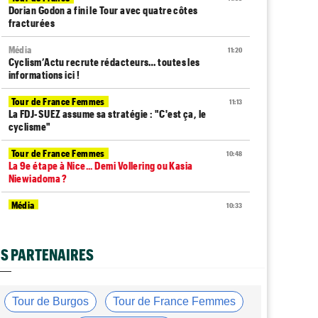
Dorian Godon a fini le Tour avec quatre côtes
fracturées
Média
11:20
Cyclism’Actu recrute rédacteurs… toutes les
informations ici !
Tour de France Femmes
11:13
La FDJ-SUEZ assume sa stratégie : "C'est ça, le
cyclisme"
Tour de France Femmes
10:48
La 9e étape à Nice... Demi Vollering ou Kasia
Niewiadoma ?
Média
10:33
L'abonnement à Cyclism'Actu sans pub ni pop up :
9,99€ pour 1 an
S PARTENAIRES
Tour de France Femmes
10:19
Lilan Calmejane : "Ferrand-Prévot raconte des
salades…"
Tour de Burgos
Tour de France Femmes
Tour de France Femmes
10:01