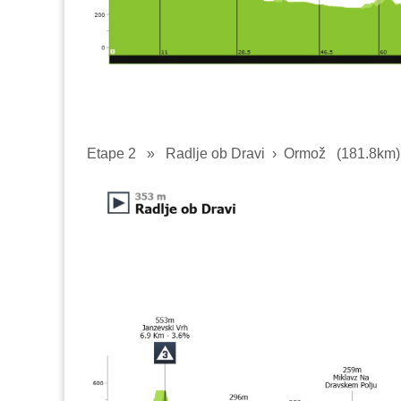
Etape 2
»
Radlje ob Dravi › Ormož
(181.8km)