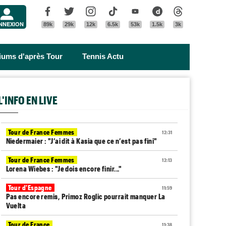
Menu
Facebook
Twitter
Instagram
Tik Tok
Youtube
Dailymotion
Threads
NNEXION
89k
29k
12k
6.5k
53k
1.5k
3k
riums d'après Tour
Tennis Actu
L'INFO EN LIVE
Tour de France Femmes
12:31
Niedermaier : "J’ai dit à Kasia que ce n’est pas fini"
Tour de France Femmes
12:13
Lorena Wiebes : "Je dois encore finir..."
Tour d'Espagne
11:59
Pas encore remis, Primoz Roglic pourrait manquer La
Vuelta
Tour de France
11:38