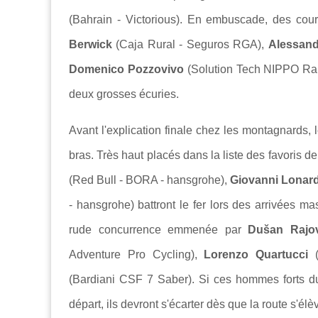
(Bahrain - Victorious). En embuscade, des co
Berwick
(Caja Rural - Seguros RGA),
Alessand
Domenico Pozzovivo
(Solution Tech NIPPO Rali
deux grosses écuries.
Avant l'explication finale chez les montagnards, 
bras. Très haut placés dans la liste des favoris 
(Red Bull - BORA - hansgrohe),
Giovanni Lonard
- hansgrohe) battront le fer lors des arrivées m
rude concurrence emmenée par
Dušan Rajov
Adventure Pro Cycling),
Lorenzo Quartucci
(
(Bardiani CSF 7 Saber). Si ces hommes forts du
départ, ils devront s'écarter dès que la route s'élè