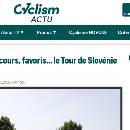
CO
►
►
m'Actu TV
Pronos
Cyclisme NOVO19
Crité
cours, favoris... le Tour de Slovénie
06/2026 à 07:55.