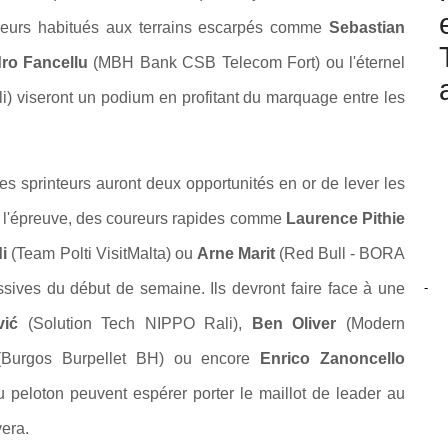
ureurs habitués aux terrains escarpés comme
Sebastian
ro Fancellu
(MBH Bank CSB Telecom Fort) ou l'éternel
) viseront un podium en profitant du marquage entre les
les sprinteurs auront deux opportunités en or de lever les
de l'épreuve, des coureurs rapides comme
Laurence Pithie
i
(Team Polti VisitMalta) ou
Arne Marit
(Red Bull - BORA
-
assives du début de semaine. Ils devront faire face à une
ić
(Solution Tech NIPPO Rali),
Ben Oliver
(Modern
Burgos Burpellet BH) ou encore
Enrico Zanoncello
 peloton peuvent espérer porter le maillot de leader au
vera.