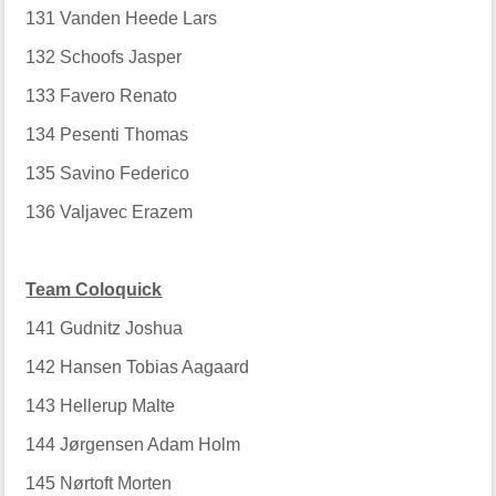
131
Vanden Heede Lars
132
Schoofs Jasper
133
Favero Renato
134
Pesenti Thomas
135
Savino Federico
136
Valjavec Erazem
Team Coloquick
141
Gudnitz Joshua
142
Hansen Tobias Aagaard
143
Hellerup Malte
144
Jørgensen Adam Holm
145
Nørtoft Morten