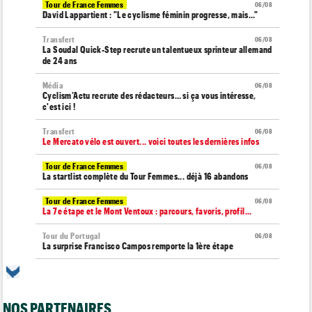
Tour de France Femmes
06/08
David Lappartient : "Le cyclisme féminin progresse, mais…"
Transfert
06/08
La Soudal Quick-Step recrute un talentueux sprinteur allemand
de 24 ans
Média
06/08
Cyclism’Actu recrute des rédacteurs… si ça vous intéresse,
c'est ici !
Transfert
06/08
Le Mercato vélo est ouvert... voici toutes les dernières infos
Tour de France Femmes
06/08
La startlist complète du Tour Femmes... déjà 16 abandons
Tour de France Femmes
06/08
La 7e étape et le Mont Ventoux : parcours, favoris, profil…
Tour du Portugal
06/08
La surprise Francisco Campos remporte la 1ère étape
Tour de Pologne
06/08
Bart Lemmen : "J'attendais cette 1ère victoire depuis
longtemps"
NOS PARTENAIRES