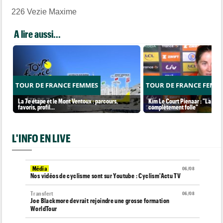
226
Vezie Maxime
A lire aussi...
TOUR DE FRANCE FEMMES
TOUR DE FRANCE FEMM
La 7e étape et le Mont Ventoux : parcours,
Kim Le Court Pienaar : "La cour
favoris, profil…
complètement folle"
L'INFO EN LIVE
Média
06/08
Nos vidéos de cyclisme sont sur Youtube : Cyclism'Actu TV
Transfert
06/08
Joe Blackmore devrait rejoindre une grosse formation
WorldTour