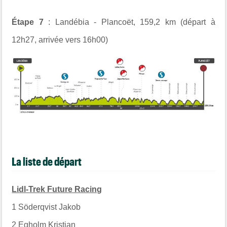
Étape 7
: Landébia - Plancoët, 159,2 km (départ à
12h27, arrivée vers 16h00)
La liste de départ
Lidl-Trek Future Racing
1
Söderqvist Jakob
2
Egholm Kristian