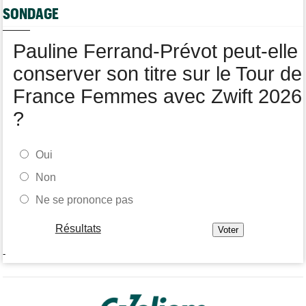
Votre abonnement à Cyclism'Actu sans pub ni pop up : 9,99€
SONDAGE
pour 1 an
Tour de Burgos
06/08
Pauline Ferrand-Prévot peut-elle
Felix Gall remporte la 3e étape et prend les commandes du
général
conserver son titre sur le Tour de
France Femmes avec Zwift 2026
?
Oui
Non
Ne se prononce pas
Résultats
-