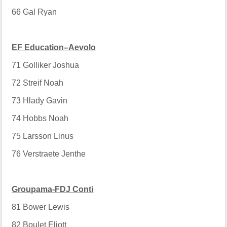
66
Gal Ryan
EF Education–Aevolo
71
Golliker Joshua
72
Streif Noah
73
Hlady Gavin
74
Hobbs Noah
75
Larsson Linus
76
Verstraete Jenthe
Groupama-FDJ Conti
81
Bower Lewis
82
Boulet Eliott