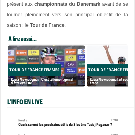
présent aux
championnats du Danemark
avant de se
tourner pleinement vers son principal objectif de la
saison : le
Tour de France
.
A lire aussi...
TOUR DE FRANCE FEMMES
TOUR DE FRANCE FEMM
Kasia Niewiadoma : "C'est tellement génial
Kasia Niewiadoma fait coup dou
d'être cycliste"
étape
L'INFO EN LIVE
Route
07/08
Quels seront les prochains défis du Slovène Tadej Pogacar ?