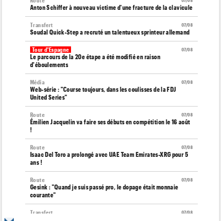
Route
07/08
Anton Schiffer à nouveau victime d'une fracture de la clavicule
Transfert
07/08
Soudal Quick-Step a recruté un talentueux sprinteur allemand
Tour d'Espagne
07/08
Le parcours de la 20e étape a été modifié en raison
d'éboulements
Média
07/08
Web-série : "Course toujours, dans les coulisses de la FDJ
United Series"
Route
07/08
Émilien Jacquelin va faire ses débuts en compétition le 16 août
!
Route
07/08
Isaac Del Toro a prolongé avec UAE Team Emirates-XRG pour 5
ans !
Route
07/08
Gesink : "Quand je suis passé pro, le dopage était monnaie
courante"
Transfert
07/08
Le Mercato vélo est ouvert... toutes les dernières infos et