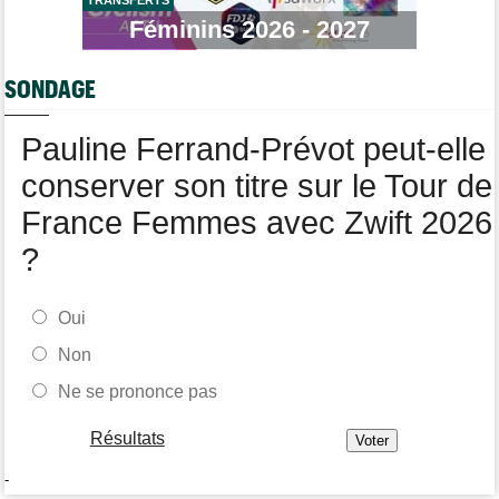
Tour de Pologne
07/08
Féminins 2026 - 2027
Jan Christen : "J'ai dû me retenir pour ne pas attaquer trop tôt"
Tour de France Femmes
07/08
SONDAGE
Kasia Niewiadoma fait coup double sur la 7e étape
Tour de Pologne
07/08
Pauline Ferrand-Prévot peut-elle
Joao Almeida a abandonné après une nouvelle chute
conserver son titre sur le Tour de
France Femmes avec Zwift 2026
?
Oui
Non
Ne se prononce pas
Résultats
-