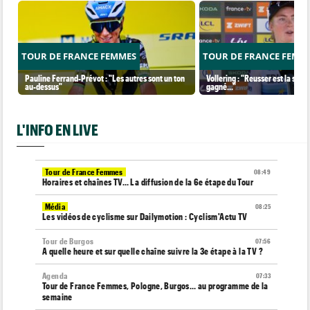
TOUR DE FRANCE FEMMES
TOUR DE FRANCE FEMM
Pauline Ferrand-Prévot : "Les autres sont un ton
Vollering : "Reusser est la seul
au-dessus"
gagné..."
L'INFO EN LIVE
Tour de France Femmes
08:49
Horaires et chaînes TV… La diffusion de la 6e étape du Tour
Média
08:25
Les vidéos de cyclisme sur Dailymotion : Cyclism'Actu TV
Tour de Burgos
07:56
A quelle heure et sur quelle chaîne suivre la 3e étape à la TV ?
Agenda
07:33
Tour de France Femmes, Pologne, Burgos… au programme de la
semaine