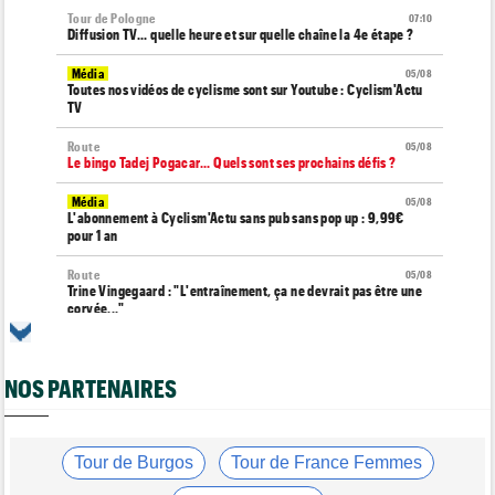
Tour de Pologne
07:10
Diffusion TV... quelle heure et sur quelle chaîne la 4e étape ?
Média
05/08
Toutes nos vidéos de cyclisme sont sur Youtube : Cyclism'Actu
TV
Route
05/08
Le bingo Tadej Pogacar... Quels sont ses prochains défis ?
Média
05/08
L'abonnement à Cyclism'Actu sans pub sans pop up : 9,99€
pour 1 an
Route
05/08
Trine Vingegaard : "L'entraînement, ça ne devrait pas être une
corvée..."
Média
05/08
Cyclism’Actu recrute des rédacteurs… si ça vous intéresse,
c'est ici !
NOS PARTENAIRES
Tour de France Femmes
05/08
Pauline Ferrand-Prévot : "Les autres sont un ton au-dessus"
Tour de Burgos
Tour de France Femmes
Tour de Burgos
05/08
Oscar Onley : "Je n'avais pas connu le début de saison idéal…"