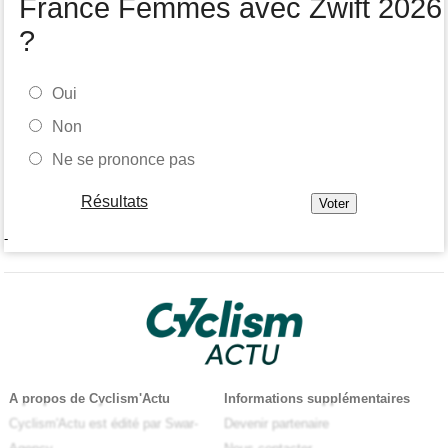
France Femmes avec Zwift 2026
?
Oui
Non
Ne se prononce pas
Résultats
-
A propos de Cyclism'Actu
Informations supplémentaires
Cyclism'Actu est édité par Swar-
Devenir partenaire