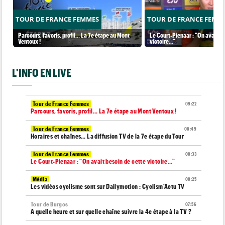
TOUR DE FRANCE FEMMES
TOUR DE FRANCE FEMM
Parcours, favoris, profil… La 7e étape au Mont
Le Court-Pienaar : "On avait be
Ventoux !
victoire..."
L'INFO EN LIVE
Tour de France Femmes
09:22
Parcours, favoris, profil… La 7e étape au Mont Ventoux !
Tour de France Femmes
08:49
Horaires et chaînes… La diffusion TV de la 7e étape du Tour
Tour de France Femmes
08:33
Le Court-Pienaar : "On avait besoin de cette victoire..."
Média
08:25
Les vidéos cyclisme sont sur Dailymotion : Cyclism'Actu TV
Tour de Burgos
07:56
A quelle heure et sur quelle chaîne suivre la 4e étape à la TV ?