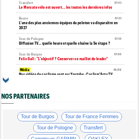
Transfert
07:43
Le Mercato vélo est ouvert... les toutes les dernières infos
Route
07:33
L'une des plus anciennes équipes du peloton va disparaître en
2027
Tour de Pologne
07:10
Diffusion TV... quelle heure et quelle chaîne la 5e étape ?
Tour de Burgos
07:00
Felix Gall : "L'objectif ? Conserver ce maillot de leader"
Média
06/08
Nos vidéos de cyclisme sont sur Youtube : Cyclism'Actu TV
Transfert
06/08
Joe Blackmore devrait rejoindre une grosse formation
NOS PARTENAIRES
WorldTour
Tour de France Femmes
06/08
David Lappartient : "Le cyclisme féminin progresse, mais…"
Tour de Burgos
Tour de France Femmes
Transfert
06/08
La Soudal Quick-Step recrute un talentueux sprinteur allemand
Tour de Pologne
Transfert
de 24 ans
Compteurs GARMIN
OAKLEY