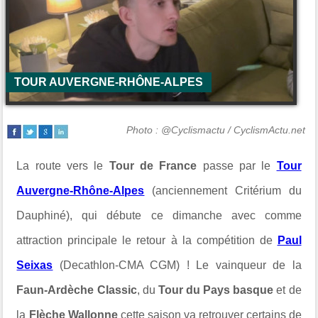
TOUR AUVERGNE-RHÔNE-ALPES
Photo : @Cyclismactu / CyclismActu.net
La route vers le
Tour de France
passe par le
Tour
Auvergne-Rhône-Alpes
(anciennement Critérium du
Dauphiné), qui débute ce dimanche avec comme
attraction principale le retour à la compétition de
Paul
Seixas
(
Decathlon-CMA CGM
) ! Le vainqueur de la
Faun-Ardèche Classic
, du
Tour du Pays basque
et de
la
Flèche Wallonne
cette saison va retrouver certains de