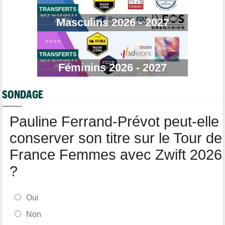
Demi Vollering gagne la 8e étape et prend le maillot jaune
TRANSFERTS
Masculins 2026 - 2027
Média
18:01
Web-série : "Course toujours, dans les coulisses de la FDJ
United Series"
TRANSFERTS
Route
17:37
Robert Gesink : "Le cyclisme moderne est beaucoup plus
Féminins 2026 - 2027
propre..."
Tour de Pologne
17:16
SONDAGE
Joao Almeida a dû abandonner après une chute
Pauline Ferrand-Prévot peut-elle
conserver son titre sur le Tour de
France Femmes avec Zwift 2026
?
Oui
Non