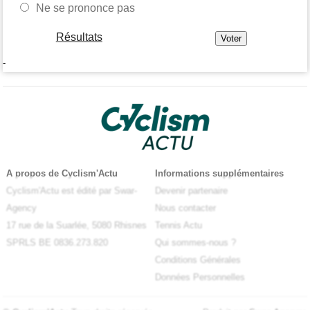
Ne se prononce pas
Résultats
-
A propos de Cyclism'Actu
Informations supplémentaires
Cyclism'Actu est édité par Swar-
Devenir partenaire
Agency
Nous contacter
17 rue de la Suarlée, 5080 Rhisnes
Tennis Actu
SPRLS BE 0836.273.820
Qui sommes-nous ?
Conditions Générales
Données Personnelles