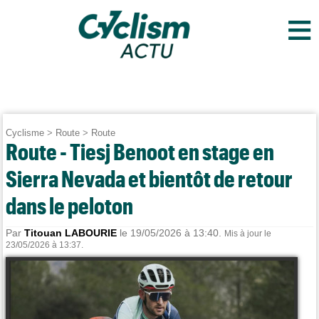
≡
Cyclisme
>
Route
>
Route
Route - Tiesj Benoot en stage en
Sierra Nevada et bientôt de retour
dans le peloton
Par
Titouan LABOURIE
le 19/05/2026 à 13:40.
Mis à jour le
23/05/2026 à 13:37.