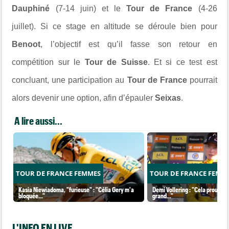
Dauphiné
(7-14 juin) et le
Tour de France
(4-26
juillet). Si ce stage en altitude se déroule bien pour
Benoot
, l’objectif est qu’il fasse son retour en
compétition sur le
Tour de Suisse
. Et si ce test est
concluant, une participation au
Tour de France
pourrait
alors devenir une option, afin d’épauler
Seixas
.
A lire aussi...
TOUR DE FRANCE FEMMES
TOUR DE FRANCE FEMM
Kasia Niewiadoma, "furieuse" : "Célia Gery m'a
Demi Vollering : "Cela prouve q
bloquée..."
grand..."
L'INFO EN LIVE