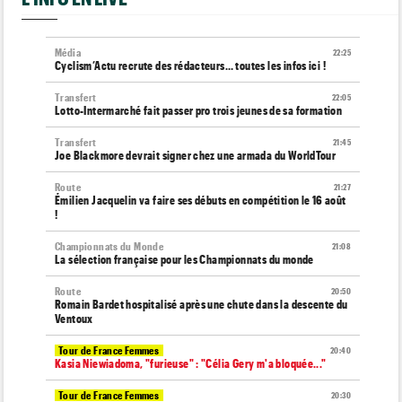
Média
22:25
Cyclism’Actu recrute des rédacteurs… toutes les infos ici !
Transfert
22:05
Lotto-Intermarché fait passer pro trois jeunes de sa formation
Transfert
21:45
Joe Blackmore devrait signer chez une armada du WorldTour
Route
21:27
Émilien Jacquelin va faire ses débuts en compétition le 16 août
!
Championnats du Monde
21:08
La sélection française pour les Championnats du monde
Route
20:50
Romain Bardet hospitalisé après une chute dans la descente du
Ventoux
Tour de France Femmes
20:40
Kasia Niewiadoma, "furieuse" : "Célia Gery m'a bloquée..."
Tour de France Femmes
20:30