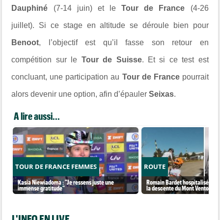
Dauphiné
(7-14 juin) et le
Tour de France
(4-26
juillet). Si ce stage en altitude se déroule bien pour
Benoot
, l’objectif est qu’il fasse son retour en
compétition sur le
Tour de Suisse
. Et si ce test est
concluant, une participation au
Tour de France
pourrait
alors devenir une option, afin d’épauler
Seixas
.
A lire aussi...
TOUR DE FRANCE FEMMES
ROUTE
Kasia Niewiadoma : "Je ressens juste une
Romain Bardet hospitalisé apr
immense gratitude"
la descente du Mont Ventoux
L'INFO EN LIVE