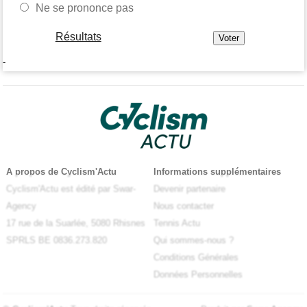
Ne se prononce pas
Résultats
-
A propos de Cyclism'Actu
Informations supplémentaires
Cyclism'Actu est édité par Swar-
Devenir partenaire
Agency
Nous contacter
17 rue de la Suarlée, 5080 Rhisnes
Tennis Actu
SPRLS BE 0836.273.820
Qui sommes-nous ?
Conditions Générales
Données Personnelles