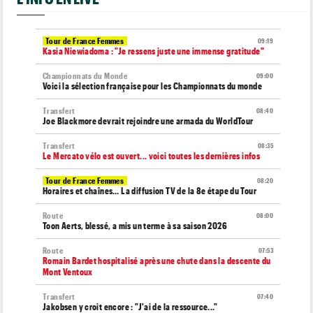
Tour de France Femmes
09:19
Kasia Niewiadoma : "Je ressens juste une immense gratitude"
Championnats du Monde
09:00
Voici la sélection française pour les Championnats du monde
Transfert
08:40
Joe Blackmore devrait rejoindre une armada du WorldTour
Transfert
08:35
Le Mercato vélo est ouvert... voici toutes les dernières infos
Tour de France Femmes
08:20
Horaires et chaînes… La diffusion TV de la 8e étape du Tour
Route
08:00
Toon Aerts, blessé, a mis un terme à sa saison 2026
Route
07:53
Romain Bardet hospitalisé après une chute dans la descente du
Mont Ventoux
Transfert
07:40
Jakobsen y croit encore : "J'ai de la ressource..."