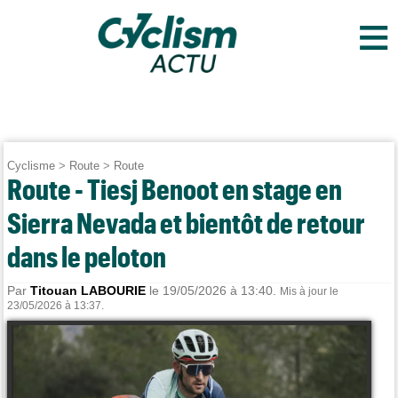
≡
Cyclisme
>
Route
>
Route
Route - Tiesj Benoot en stage en
Sierra Nevada et bientôt de retour
dans le peloton
Par
Titouan LABOURIE
le 19/05/2026 à 13:40.
Mis à jour le
23/05/2026 à 13:37.