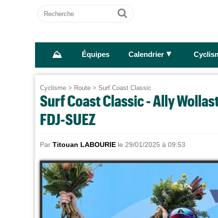
Recherche
Ok
⛰
►
Équipes
Calendrier
Cyclis
Cyclisme
>
Route
>
Surf Coast Classic
Surf Coast Classic - Ally Wollas
FDJ-SUEZ
Par
Titouan LABOURIE
le 29/01/2025 à 09:53