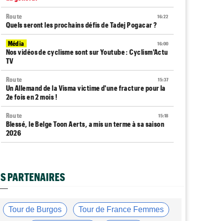
Route
16:22
Quels seront les prochains défis de Tadej Pogacar ?
Média
16:00
Nos vidéos de cyclisme sont sur Youtube : Cyclism'Actu
TV
Route
15:37
Un Allemand de la Visma victime d'une fracture pour la
2e fois en 2 mois !
Route
15:18
Blessé, le Belge Toon Aerts, a mis un terme à sa saison
2026
Tour de France Femmes
15:00
David Lappartient : "Le cyclisme féminin progresse
mais..."
S PARTENAIRES
Tour de France Femmes
14:39
Niedermaier : "On savait que Kasia pouvait suivre
Demi"
Tour de Burgos
Tour de France Femmes