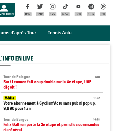
Menu
Facebook
Twitter
Instagram
Tik Tok
Youtube
Dailymotion
Threads
NNEXION
89k
29k
12k
6.5k
53k
1.5k
3k
riums d'après Tour
Tennis Actu
L'INFO EN LIVE
Tour de Pologne
17:11
Bart Lemmen fait coup double sur la 4e étape, UAE
déçoit !
Média
16:47
Votre abonnement à Cyclism'Actu sans pub ni pop up :
9,99€ pour 1 an
Tour de Burgos
16:38
Felix Gall remporte la 3e étape et prend les commandes
du général