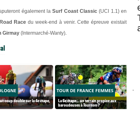
isputeront également la
Surf Coast Classic
(UCI 1.1) en
 Road Race
du week-end à venir. Cette épreuve existait
m Girmay
(Intermarché-Wanty).
al
-
OLOGNE
TOUR DE FRANCE FEMMES
it coup double sur la 4e étape,
La 6e étape… un terrain propice aux
baroudeuses à Tournon ?