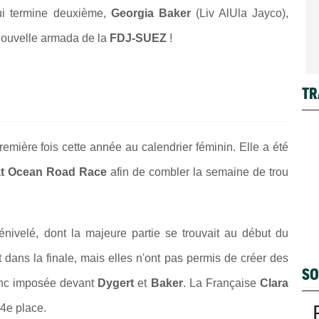
ui termine deuxième,
Georgia Baker
(Liv AlUla Jayco),
a nouvelle armada de la
FDJ-SUEZ
!
TR
remière fois cette année au calendrier féminin. Elle a été
t Ocean Road Race
afin de combler la semaine de trou
nivelé, dont la majeure partie se trouvait au début du
t dans la finale, mais elles n'ont pas permis de créer des
SO
onc imposée devant
Dygert
et
Baker
. La Française
Clara
 4e place.