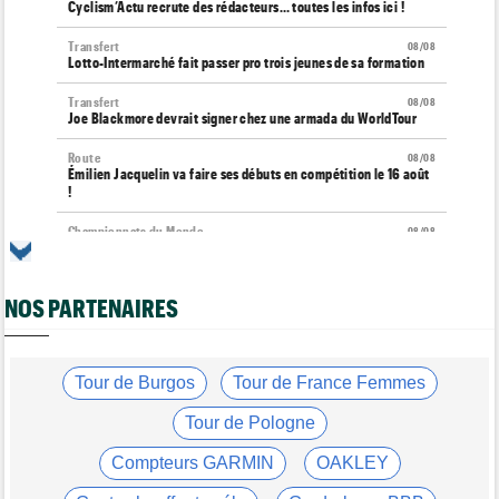
Cyclism’Actu recrute des rédacteurs… toutes les infos ici !
Transfert
08/08
Lotto-Intermarché fait passer pro trois jeunes de sa formation
Transfert
08/08
Joe Blackmore devrait signer chez une armada du WorldTour
Route
08/08
Émilien Jacquelin va faire ses débuts en compétition le 16 août
!
Championnats du Monde
08/08
La sélection française pour les Championnats du monde
Route
08/08
NOS PARTENAIRES
Romain Bardet hospitalisé après une chute dans la descente du
Ventoux
Tour de France Femmes
08/08
Kasia Niewiadoma, "furieuse" : "Célia Gery m'a bloquée..."
Tour de Burgos
Tour de France Femmes
Tour de France Femmes
08/08
Tour de Pologne
Loes Adegeest : "On essaiera encore demain..."
Compteurs GARMIN
OAKLEY
Tour de France Femmes
08/08
Lilan Calmejane: "Pourquoi PFP nous raconte des salades ?"