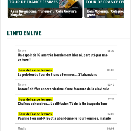
TOUR DE FRANCE FEMMES
TOUR DE FRANCE FEMM
Kasia Niewiadoma, "furieuse" : "Célia Gery m'a
Demi Vollering : "Cela prouve q
bloquée..."
grand..."
L'INFO EN LIVE
Route
08:20
Un espoir de 16 ans très lourdement blessé, percuté par une
voiture !
Tour de France Femmes
08:00
La peloton du Tour de France Femmes... 21 abandons
Route
07:40
Anton Schiffer encore victime d'une fracture de la clavicule
Tour de France Femmes
07:20
Chaînes et horaires… La diffusion TV de la 9e étape du Tour
Tour de France Femmes
07:00
Pauline Ferrand-Prévot a abandonné le Tour Femmes, malade
Média
08/08