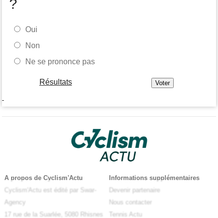
?
Oui
Non
Ne se prononce pas
Résultats
-
A propos de Cyclism'Actu
Informations supplémentaires
Cyclism'Actu est édité par Swar-
Devenir partenaire
Agency
Nous contacter
17 rue de la Suarlée, 5080 Rhisnes
Tennis Actu