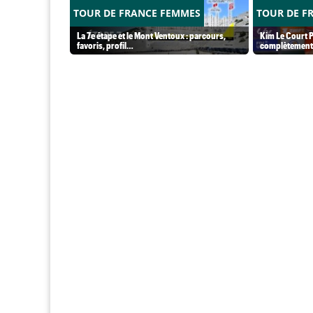
TOUR DE FRANCE FEMMES
TOUR DE F
La 7e étape et le Mont Ventoux : parcours,
Kim Le Court P
favoris, profil…
complètement 