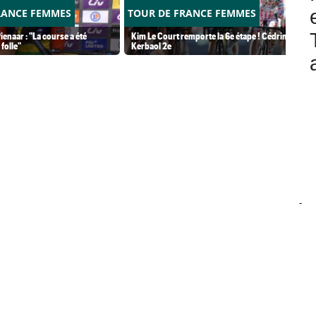
RANCE FEMMES
TOUR DE FRANCE FEMMES
ienaar : "La course a été
Kim Le Court remporte la 6e étape ! Cédrine
folle"
Kerbaol 2e
-