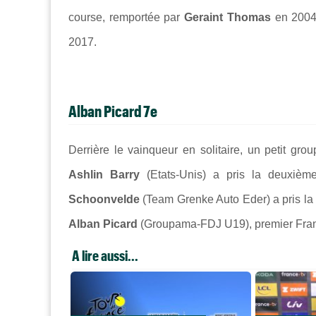
course, remportée par
Geraint Thomas
en 200
2017.
Alban Picard 7e
Derrière le vainqueur en solitaire, un petit gro
Ashlin Barry
(Etats-Unis) a pris la deuxièm
Schoonvelde
(Team Grenke Auto Eder) a pris la
Alban Picard
(Groupama-FDJ U19), premier França
A lire aussi...