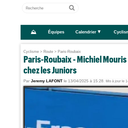
Recherche
Ok
⛰
►
Équipes
Calendrier
Cyclis
Cyclisme
>
Route
>
Paris-Roubaix
Paris-Roubaix - Michiel Mouris 
chez les Juniors
Par
Jeremy LAFONT
le 13/04/2025 à 15:28.
Mis à jour le 