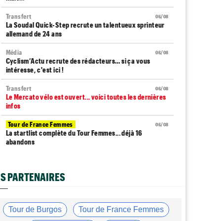
Transfert
06/08
La Soudal Quick-Step recrute un talentueux sprinteur
allemand de 24 ans
Média
06/08
Cyclism’Actu recrute des rédacteurs… si ça vous
intéresse, c'est ici !
Transfert
06/08
Le Mercato vélo est ouvert... voici toutes les dernières
infos
Tour de France Femmes
06/08
La startlist complète du Tour Femmes... déjà 16
abandons
Tour de France Femmes
06/08
La 7e étape et le Mont Ventoux : parcours, favoris,
S PARTENAIRES
profil…
Tour du Portugal
06/08
La surprise Francisco Campos remporte la 1ère étape
Tour de Burgos
Tour de France Femmes