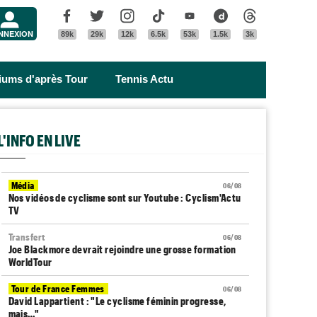
Menu
Facebook
Twitter
Instagram
Tik Tok
Youtube
Dailymotion
Threads
NNEXION
89k
29k
12k
6.5k
53k
1.5k
3k
riums d'après Tour
Tennis Actu
L'INFO EN LIVE
Média
06/08
Nos vidéos de cyclisme sont sur Youtube : Cyclism'Actu
TV
Transfert
06/08
Joe Blackmore devrait rejoindre une grosse formation
WorldTour
Tour de France Femmes
06/08
David Lappartient : "Le cyclisme féminin progresse,
mais…"