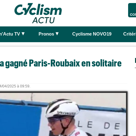
CO
►
►
m'Actu TV
Pronos
Cyclisme NOVO19
Crité
a gagné Paris-Roubaix en solitaire
14/04/2025 à 09:59.