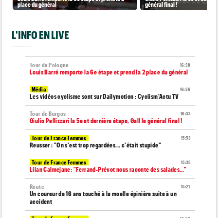
place du général
général final !
L'INFO EN LIVE
Tour de Pologne
16:38
Louis Barré remporte la 6e étape et prend la 2 place du général
Média
16:36
Les vidéos cyclisme sont sur Dailymotion : Cyclism'Actu TV
Tour de Burgos
16:33
Giulio Pellizzari la 5e et dernière étape, Gall le général final !
Tour de France Femmes
15:53
Reusser : "On s'est trop regardées... c'était stupide"
Tour de France Femmes
15:35
Lilan Calmejane: "Ferrand-Prévot nous raconte des salades…"
Route
15:22
Un coureur de 16 ans touché à la moelle épinière suite à un
accident