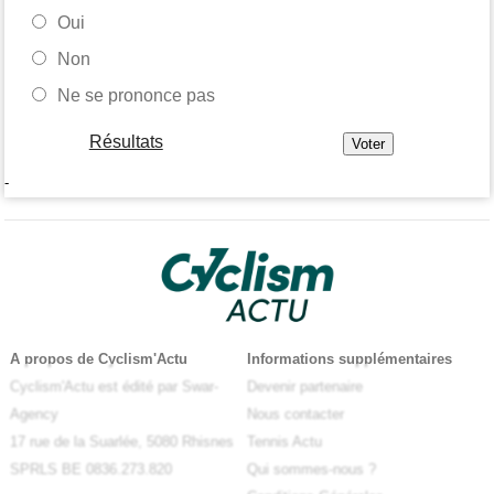
Oui
Non
Ne se prononce pas
Résultats
-
A propos de Cyclism'Actu
Informations supplémentaires
Cyclism'Actu est édité par Swar-
Devenir partenaire
Agency
Nous contacter
17 rue de la Suarlée, 5080 Rhisnes
Tennis Actu
SPRLS BE 0836.273.820
Qui sommes-nous ?