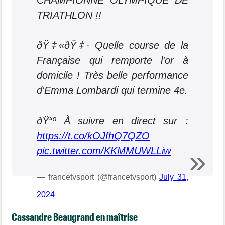
CHAMPIONNE OLYMPIQUE DE
TRIATHLON !!
ðŸ‡«ðŸ‡· Quelle course de la
Française qui remporte l'or à
domicile ! Très belle performance
d'Emma Lombardi qui termine 4e.
ðŸ“º À suivre en direct sur :
https://t.co/kOJfhQ7QZO
pic.twitter.com/KKMMUWLLiw
— francetvsport (@francetvsport)
July 31,
2024
Cassandre Beaugrand en maîtrise