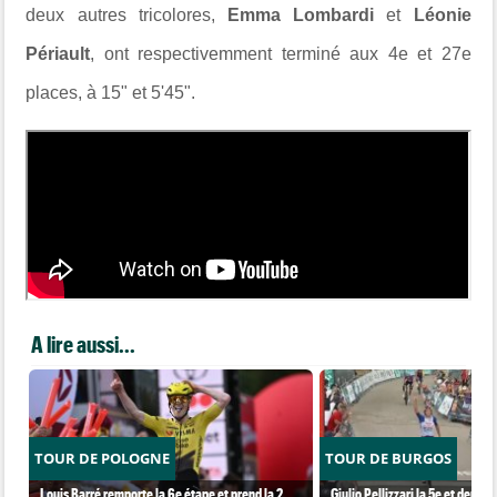
deux autres tricolores,
Emma Lombardi
et
Léonie
Périault
, ont respectivemment terminé aux 4e et 27e
places, à 15" et 5'45".
A lire aussi...
TOUR DE POLOGNE
TOUR DE BURGOS
Louis Barré remporte la 6e étape et prend la 2
Giulio Pellizzari la 5e et derniè