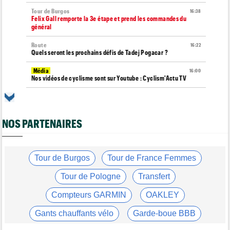
Tour de Burgos
16:38
Felix Gall remporte la 3e étape et prend les commandes du
général
Route
16:22
Quels seront les prochains défis de Tadej Pogacar ?
Média
16:00
Nos vidéos de cyclisme sont sur Youtube : Cyclism'Actu TV
Route
15:37
Un Allemand de la Visma victime d'une fracture pour la 2e fois
en 2 mois !
NOS PARTENAIRES
Route
15:18
Blessé, le Belge Toon Aerts, a mis un terme à sa saison 2026
Tour de France Femmes
Tour de Burgos
Tour de France Femmes
15:00
David Lappartient : "Le cyclisme féminin progresse mais..."
Tour de Pologne
Transfert
Tour de France Femmes
14:39
Niedermaier : "On savait que Kasia pouvait suivre Demi"
Compteurs GARMIN
OAKLEY
Tour de France Femmes
14:21
Gants chauffants vélo
Garde-boue BBB
Puck Pieterse : "Désormais, je vise le maillot à pois..."