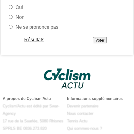
Oui
Non
Ne se prononce pas
Résultats
-
A propos de Cyclism'Actu
Informations supplémentaires
Cyclism'Actu est édité par Swar-
Devenir partenaire
Agency
Nous contacter
17 rue de la Suarlée, 5080 Rhisnes
Tennis Actu
SPRLS BE 0836.273.820
Qui sommes-nous ?