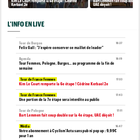
Kim Le Court remporte la 6e étape ! Cédrine
Bart Lemmen fait coup double s
Kerbaol 2e
UAE déçoit !
L'INFO EN LIVE
Tour de Burgos
18:37
Felix Gall : "J’espère conserver ce maillot de leader"
Agenda
18:19
Tour Femmes, Pologne, Burgos… au programme de la fin de
semaine
Tour de France Femmes
17:53
Kim Le Court remporte la 6e étape ! Cédrine Kerbaol 2e
Tour de France Femmes
17:43
Une portion de la 7e étape sera interdite au public
Tour de Pologne
17:11
Bart Lemmen fait coup double sur la 4e étape, UAE déçoit !
Média
16:47
Votre abonnement à Cyclism'Actu sans pub ni pop up : 9,99€
pour 1 an