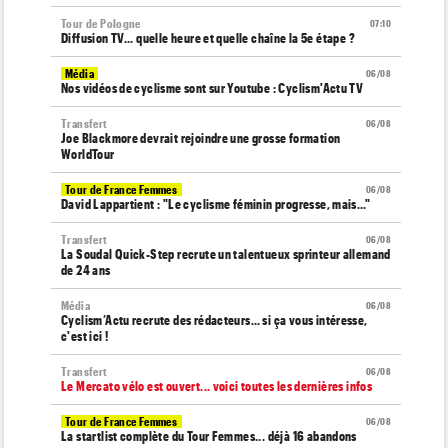
Tour de Pologne
07:10
Diffusion TV... quelle heure et quelle chaîne la 5e étape ?
Média
06/08
Nos vidéos de cyclisme sont sur Youtube : Cyclism'Actu TV
Transfert
06/08
Joe Blackmore devrait rejoindre une grosse formation
WorldTour
Tour de France Femmes
06/08
David Lappartient : "Le cyclisme féminin progresse, mais…"
Transfert
06/08
La Soudal Quick-Step recrute un talentueux sprinteur allemand
de 24 ans
Média
06/08
Cyclism’Actu recrute des rédacteurs… si ça vous intéresse,
c'est ici !
Transfert
06/08
Le Mercato vélo est ouvert... voici toutes les dernières infos
Tour de France Femmes
06/08
La startlist complète du Tour Femmes... déjà 16 abandons