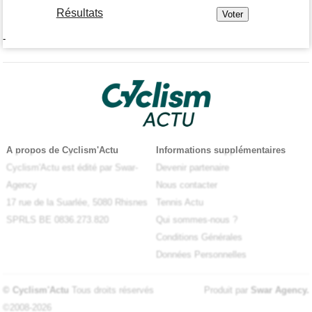
Résultats
-
A propos de Cyclism'Actu
Informations supplémentaires
Cyclism'Actu est édité par Swar-
Devenir partenaire
Agency
Nous contacter
17 rue de la Suarlée, 5080 Rhisnes
Tennis Actu
SPRLS BE 0836.273.820
Qui sommes-nous ?
Conditions Générales
Données Personnelles
© Cyclism'Actu
Tous droits réservés
Produit par
Swar Agency
.
©2008-2026