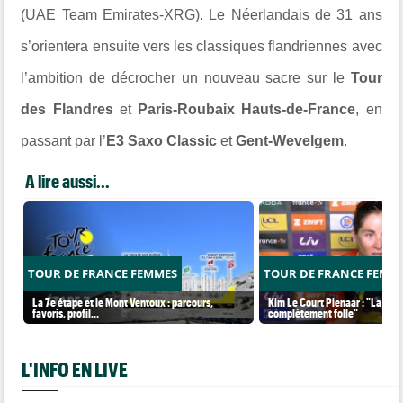
(UAE Team Emirates-XRG). Le Néerlandais de 31 ans
s’orientera ensuite vers les classiques flandriennes avec
l’ambition de décrocher un nouveau sacre sur le
Tour
des Flandres
et
Paris-Roubaix Hauts-de-France
, en
passant par l’
E3 Saxo Classic
et
Gent-Wevelgem
.
A lire aussi...
TOUR DE FRANCE FEMMES
TOUR DE FRANCE FEMM
La 7e étape et le Mont Ventoux : parcours,
Kim Le Court Pienaar : "La cour
favoris, profil…
complètement folle"
L'INFO EN LIVE