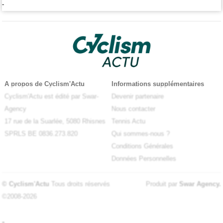
-
A propos de Cyclism'Actu
Informations supplémentaires
Cyclism'Actu est édité par Swar-
Devenir partenaire
Agency
Nous contacter
17 rue de la Suarlée, 5080 Rhisnes
Tennis Actu
SPRLS BE 0836.273.820
Qui sommes-nous ?
Conditions Générales
Données Personnelles
© Cyclism'Actu
Tous droits réservés
Produit par
Swar Agency
.
©2008-2026
-