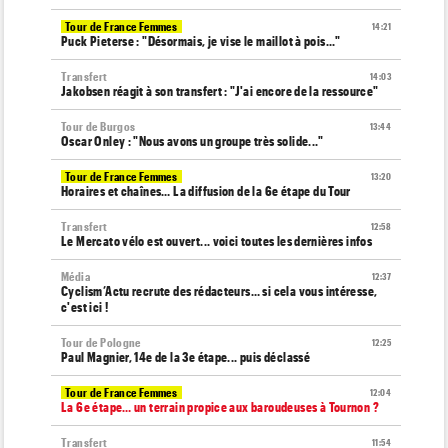
Tour de France Femmes
14:21
Puck Pieterse : "Désormais, je vise le maillot à pois..."
Transfert
14:03
Jakobsen réagit à son transfert : "J'ai encore de la ressource"
Tour de Burgos
13:44
Oscar Onley : "Nous avons un groupe très solide..."
Tour de France Femmes
13:20
Horaires et chaînes… La diffusion de la 6e étape du Tour
Transfert
12:58
Le Mercato vélo est ouvert... voici toutes les dernières infos
Média
12:37
Cyclism’Actu recrute des rédacteurs… si cela vous intéresse,
c'est ici !
Tour de Pologne
12:25
Paul Magnier, 14e de la 3e étape... puis déclassé
Tour de France Femmes
12:04
La 6e étape… un terrain propice aux baroudeuses à Tournon ?
Transfert
11:54