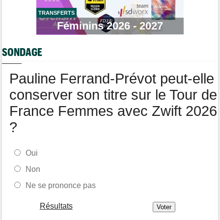
Tour de France Femmes
09:26
Ferrand-Prévot : "Pour le général, c'est irrécupérable..."
TRANSFERTS
Féminins 2026 - 2027
Média
08:25
Les vidéos de cyclisme sur Dailymotion : Cyclism'Actu TV
SONDAGE
Tour de Burgos
07:56
A quelle heure et sur quelle chaîne suivre la 3e étape à la TV ?
Pauline Ferrand-Prévot peut-elle
conserver son titre sur le Tour de
France Femmes avec Zwift 2026
?
Oui
Non
Ne se prononce pas
Résultats