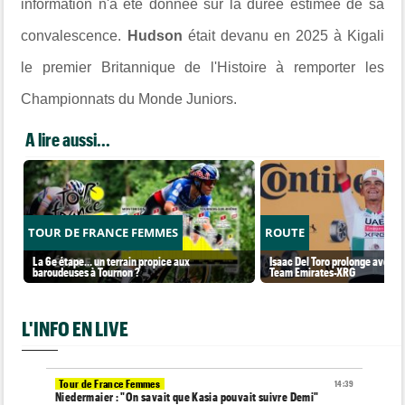
information n'a été donnée sur la durée estimée de sa
convalescence.
Hudson
était devanu en 2025 à Kigali
le premier Britannique de l'Histoire à remporter les
Championnats du Monde Juniors.
A lire aussi...
TOUR DE FRANCE FEMMES
ROUTE
La 6e étape… un terrain propice aux
Isaac Del Toro prolonge avec l
baroudeuses à Tournon ?
Team Emirates-XRG
L'INFO EN LIVE
Tour de France Femmes
14:39
Niedermaier : "On savait que Kasia pouvait suivre Demi"