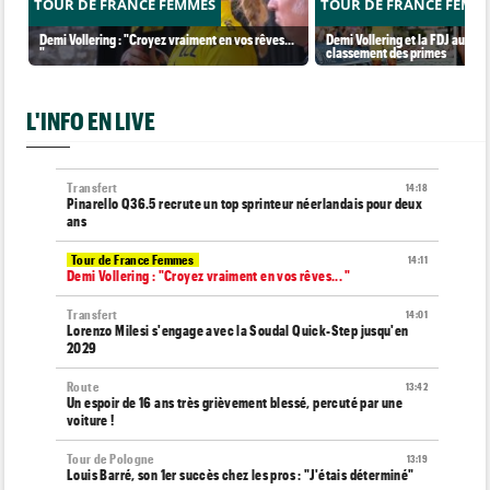
TOUR DE FRANCE FEMMES
TOUR DE FRANCE FEMM
Demi Vollering : "Croyez vraiment en vos rêves...
Demi Vollering et la FDJ au so
"
classement des primes
L'INFO EN LIVE
Transfert
14:18
Pinarello Q36.5 recrute un top sprinteur néerlandais pour deux
ans
Tour de France Femmes
14:11
Demi Vollering : "Croyez vraiment en vos rêves... "
Transfert
14:01
Lorenzo Milesi s'engage avec la Soudal Quick-Step jusqu'en
2029
Route
13:42
Un espoir de 16 ans très grièvement blessé, percuté par une
voiture !
Tour de Pologne
13:19
Louis Barré, son 1er succès chez les pros : "J'étais déterminé"