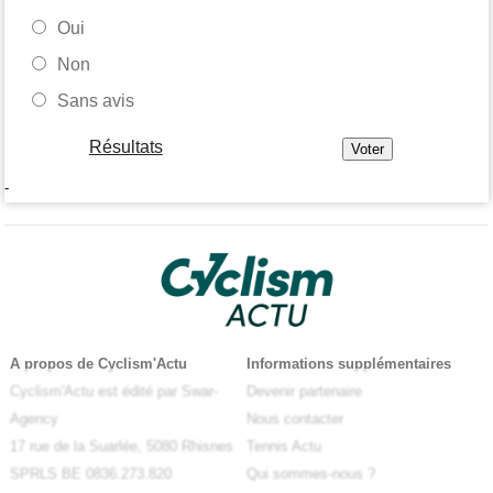
Oui
Non
Sans avis
Résultats
-
A propos de Cyclism'Actu
Informations supplémentaires
Cyclism'Actu est édité par Swar-
Devenir partenaire
Agency
Nous contacter
17 rue de la Suarlée, 5080 Rhisnes
Tennis Actu
SPRLS BE 0836.273.820
Qui sommes-nous ?