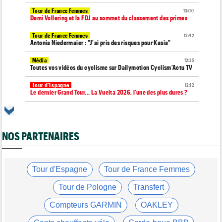
Tour de France Femmes
13:00
Demi Vollering et la FDJ au sommet du classement des primes
Tour de France Femmes
12:42
Antonia Niedermaier : "J'ai pris des risques pour Kasia"
Média
12:25
Toutes vos vidéos du cyclisme sur Dailymotion Cyclism'Actu TV
Tour d'Espagne
12:12
Le dernier Grand Tour... La Vuelta 2026, l’une des plus dures ?
Matériel
11:50
Insta360 était à Paris avec 250 cyclistes pour son Think Bold,
Ride Bold
NOS PARTENAIRES
Média
11:45
Toutes vos vidéos du cyclisme sur Youtube Cyclism'Actu TV
Transfert
Tour d'Espagne
Tour de France Femmes
11:42
Un double vainqueur d'étape sur le Giro vers la NSN jusqu'en
2029 !
Tour de Pologne
Transfert
Tour de France Femmes
11:35
Compteurs GARMIN
OAKLEY
Cédrine Kerbaol : "Si le Tour faisait déjà 3 semaines..."