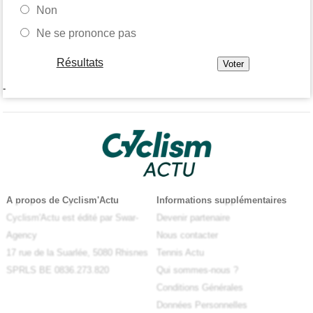
Non
Ne se prononce pas
Résultats
-
A propos de Cyclism'Actu
Informations supplémentaires
Cyclism'Actu est édité par Swar-
Devenir partenaire
Agency
Nous contacter
17 rue de la Suarlée, 5080 Rhisnes
Tennis Actu
SPRLS BE 0836.273.820
Qui sommes-nous ?
Conditions Générales
Données Personnelles