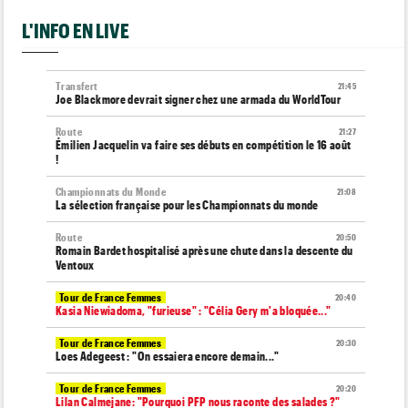
L'INFO EN LIVE
Transfert
21:45
Joe Blackmore devrait signer chez une armada du WorldTour
Route
21:27
Émilien Jacquelin va faire ses débuts en compétition le 16 août
!
Championnats du Monde
21:08
La sélection française pour les Championnats du monde
Route
20:50
Romain Bardet hospitalisé après une chute dans la descente du
Ventoux
Tour de France Femmes
20:40
Kasia Niewiadoma, "furieuse" : "Célia Gery m'a bloquée..."
Tour de France Femmes
20:30
Loes Adegeest : "On essaiera encore demain..."
Tour de France Femmes
20:20
Lilan Calmejane: "Pourquoi PFP nous raconte des salades ?"