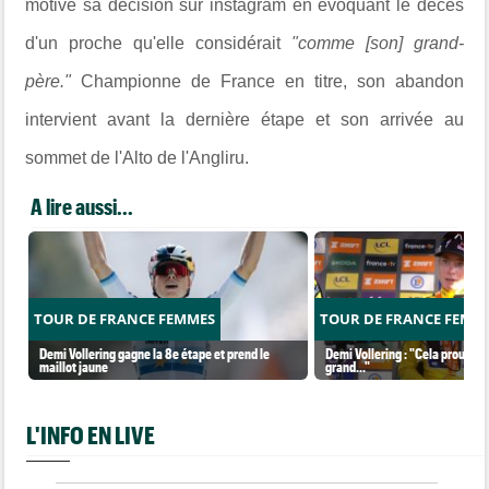
motive sa décision sur instagram en évoquant le décès
d'un proche qu'elle considérait
"comme [son] grand-
père."
Championne de France en titre, son abandon
intervient avant la dernière étape et son arrivée au
sommet de l'Alto de l'Angliru.
A lire aussi...
TOUR DE FRANCE FEMMES
TOUR DE FRANCE FEMM
Demi Vollering gagne la 8e étape et prend le
Demi Vollering : "Cela prouve q
maillot jaune
grand..."
L'INFO EN LIVE