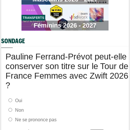
Tour de France Femmes
14:59
La peloton du Tour Femmes... 21 abandons
TRANSFERTS
Tour de France Femmes
Féminins 2026 - 2027
14:48
Chaînes et Horaires… La diffusion TV de la 8e étape du Tour
Route
14:34
SONDAGE
Anton Schiffer de nouveau victime d'une fracture de la
clavicule
Pauline Ferrand-Prévot peut-elle
conserver son titre sur le Tour de
France Femmes avec Zwift 2026
?
Oui
Non
Ne se prononce pas