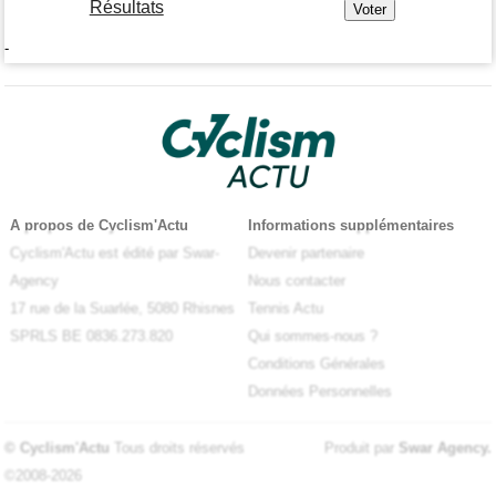
Résultats
-
A propos de Cyclism'Actu
Informations supplémentaires
Cyclism'Actu est édité par Swar-
Devenir partenaire
Agency
Nous contacter
17 rue de la Suarlée, 5080 Rhisnes
Tennis Actu
SPRLS BE 0836.273.820
Qui sommes-nous ?
Conditions Générales
Données Personnelles
© Cyclism'Actu
Tous droits réservés
Produit par
Swar Agency
.
©2008-2026