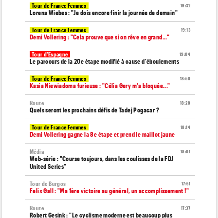
Tour de France Femmes
19:32
Lorena Wiebes : "Je dois encore finir la journée de demain"
Tour de France Femmes
19:13
Demi Vollering : "Cela prouve que si on rêve en grand..."
Tour d'Espagne
19:04
Le parcours de la 20e étape modifié à cause d'éboulements
Tour de France Femmes
18:50
Kasia Niewiadoma furieuse : "Célia Gery m'a bloquée..."
Route
18:28
Quels seront les prochains défis de Tadej Pogacar ?
Tour de France Femmes
18:14
Demi Vollering gagne la 8e étape et prend le maillot jaune
Média
18:01
Web-série : "Course toujours, dans les coulisses de la FDJ
United Series"
Tour de Burgos
17:51
Felix Gall : "Ma 1ère victoire au général, un accomplissement !"
Route
17:37
Robert Gesink : "Le cyclisme moderne est beaucoup plus