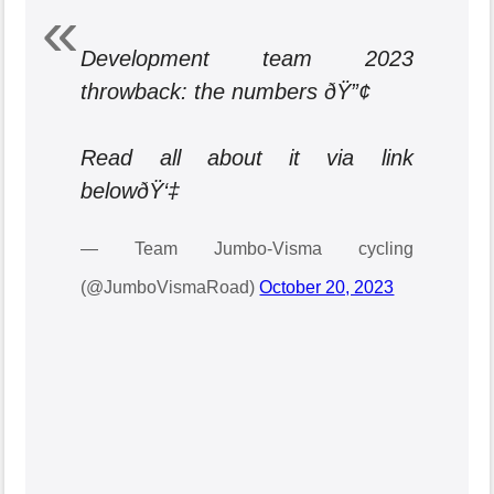
Development team 2023
throwback: the numbers ðŸ”¢
Read all about it via link
belowðŸ‘‡
— Team Jumbo-Visma cycling
(@JumboVismaRoad)
October 20, 2023