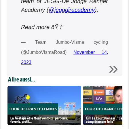
team of JEGG-De Jonge Renner
Academy (
@jeggdjracademy
).
Read more ðŸ‘‡
— Team Jumbo-Visma cycling
(@JumboVismaRoad)
November 14,
2023
A lire aussi...
TOUR DE FRANCE FEMMES
TOUR DE FRANCE FEMM
La 7e étape et le Mont Ventoux : parcours,
Kim Le Court Pienaar : "La cour
favoris, profil…
complètement folle"