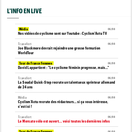
L'INFO EN LIVE
Média
06/08
Nos vidéos de cyclisme sont sur Youtube : Cyclism'Actu TV
Transfert
06/08
Joe Blackmore devrait rejoindre une grosse formation
WorldTour
Tour de France Femmes
06/08
David Lappartient : "Le cyclisme féminin progresse, mais…"
Transfert
06/08
La Soudal Quick-Step recrute un talentueux sprinteur allemand
de 24 ans
Média
06/08
Cyclism’Actu recrute des rédacteurs… si ça vous intéresse,
c'est ici !
Transfert
06/08
Le Mercato vélo est ouvert... voici toutes les dernières infos
Tour de France Femmes
06/08