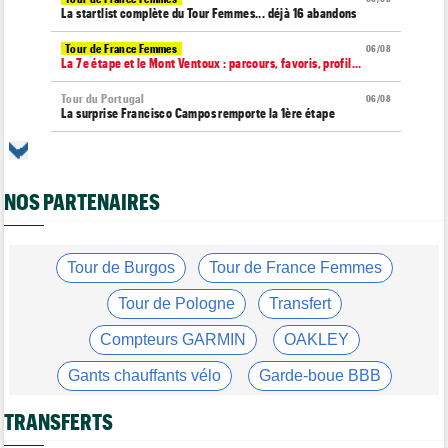
La startlist complète du Tour Femmes... déjà 16 abandons
Tour de France Femmes
06/08
La 7e étape et le Mont Ventoux : parcours, favoris, profil…
Tour du Portugal
06/08
La surprise Francisco Campos remporte la 1ère étape
Tour de Pologne
06/08
Bart Lemmen : "J'attendais cette 1ère victoire depuis
longtemps"
NOS PARTENAIRES
Tour de France Femmes
06/08
Marlen Reusser : "Le Mont Ventoux... on verra"
Tour de France Femmes
Tour de Burgos
Tour de France Femmes
06/08
Kim Le Court Pienaar : "La course a été complètement folle"
Tour de Pologne
Transfert
Route
06/08
Isaac Del Toro prolonge avec UAE Team Emirates-XRG jusqu'en
Compteurs GARMIN
OAKLEY
2031
Gants chauffants vélo
Garde-boue BBB
Tour de Burgos
06/08
Felix Gall : "J’espère conserver ce maillot de leader"
Casque ABUS
Jeu de Vélo
TRANSFERTS
Agenda
06/08
Tour Femmes, Pologne, Burgos… au programme de la fin de
Brassard Fréquence Cardiaque