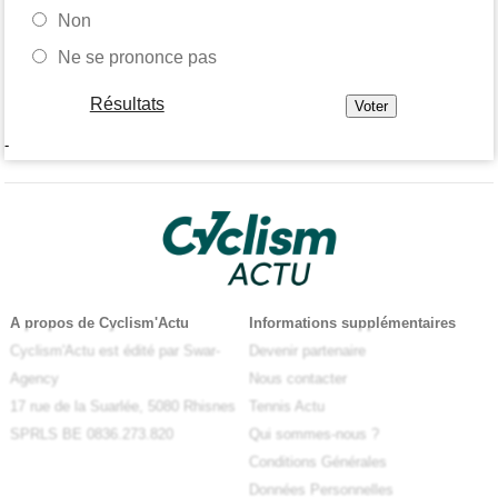
Non
Ne se prononce pas
Résultats
-
A propos de Cyclism'Actu
Informations supplémentaires
Cyclism'Actu est édité par Swar-
Devenir partenaire
Agency
Nous contacter
17 rue de la Suarlée, 5080 Rhisnes
Tennis Actu
SPRLS BE 0836.273.820
Qui sommes-nous ?
Conditions Générales
Données Personnelles