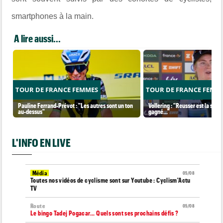
smartphones à la main.
A lire aussi...
TOUR DE FRANCE FEMMES
TOUR DE FRANCE FEMM
Pauline Ferrand-Prévot : "Les autres sont un ton
Vollering : "Reusser est la seul
au-dessus"
gagné..."
L'INFO EN LIVE
Média
05/08
Toutes nos vidéos de cyclisme sont sur Youtube : Cyclism'Actu
TV
Route
05/08
Le bingo Tadej Pogacar... Quels sont ses prochains défis ?