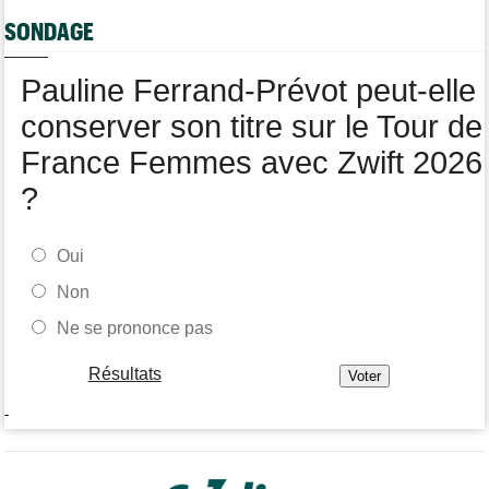
SONDAGE
Route
05/08
Le Belge Toon Aerts, blessé, a mis un terme à sa saison 2026
Pauline Ferrand-Prévot peut-elle
Tour de Pologne
05/08
Jamais 2 sans 3 pour Jonathan Milan, vainqueur de la 3e étape !
conserver son titre sur le Tour de
France Femmes avec Zwift 2026
?
Oui
Non
Ne se prononce pas
Résultats
-