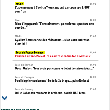
Média
05/08
L'abonnement à Cyclism'Actu sans pub sans pop up : 9,99€
pour 1 an
Route
05/08
Trine Vingegaard : "L'entraînement, ça ne devrait pas être une
corvée..."
Média
05/08
Cyclism’Actu recrute des rédacteurs… si ça vous intéresse,
c'est ici !
Tour de France Femmes
05/08
Pauline Ferrand-Prévot : "Les autres sont un ton au-dessus"
Tour de Burgos
05/08
Oscar Onley : "Je n'avais pas connu le début de saison idéal…"
Tour de Pologne
05/08
Paul Magnier seulement 14e de la 3e étape... puis déclassé
Tour du Portugal
05/08
Julius Johansen remporte le prologue, doublé UAE Team
Emirates
Tour de France Femmes
05/08
Marlen Reusser : "C'était différent du Mont Ventoux..."