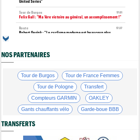
United Series"
Tour de Burgos
17:51
Felix Gall : "Ma 1ère victoire au général, un accomplissement !"
Route
17:37
Robert Gesink : "Le cyclisme moderne est beaucoup plus
propre..."
Tour de Pologne
17:16
NOS PARTENAIRES
Joao Almeida a dû abandonner après une chute
Tour de Burgos
16:57
Nouveau coup d'arrêt pour Jarno Widar, contraint à l'abandon
Tour de Burgos
Tour de France Femmes
Tour de Pologne
16:38
Louis Barré remporte la 6e étape et prend la 2e place du
Tour de Pologne
Transfert
général
Compteurs GARMIN
OAKLEY
Média
16:36
Les vidéos cyclisme sont sur Dailymotion : Cyclism'Actu TV
Gants chauffants vélo
Garde-boue BBB
Tour de Burgos
16:33
Casque ABUS
Jeu de Vélo
Giulio Pellizzari la 5e et dernière étape, Gall le général final !
TRANSFERTS
Brassard Fréquence Cardiaque
Tour de France Femmes
15:53
Reusser : "On s'est trop regardées... c'était stupide"