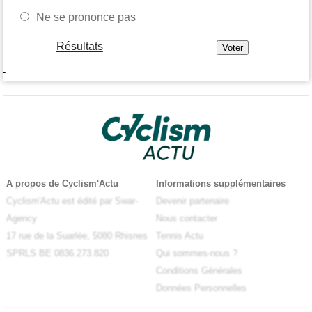
Ne se prononce pas
Résultats
-
A propos de Cyclism'Actu
Informations supplémentaires
Cyclism'Actu est édité par Swar-
Devenir partenaire
Agency
Nous contacter
17 rue de la Suarlée, 5080 Rhisnes
Tennis Actu
SPRLS BE 0836.273.820
Qui sommes-nous ?
Conditions Générales
Données Personnelles