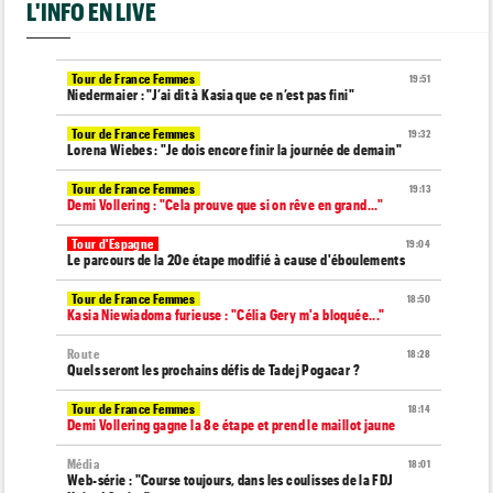
L'INFO EN LIVE
Tour de France Femmes
19:51
Niedermaier : "J’ai dit à Kasia que ce n’est pas fini"
Tour de France Femmes
19:32
Lorena Wiebes : "Je dois encore finir la journée de demain"
Tour de France Femmes
19:13
Demi Vollering : "Cela prouve que si on rêve en grand..."
Tour d'Espagne
19:04
Le parcours de la 20e étape modifié à cause d'éboulements
Tour de France Femmes
18:50
Kasia Niewiadoma furieuse : "Célia Gery m'a bloquée..."
Route
18:28
Quels seront les prochains défis de Tadej Pogacar ?
Tour de France Femmes
18:14
Demi Vollering gagne la 8e étape et prend le maillot jaune
Média
18:01
Web-série : "Course toujours, dans les coulisses de la FDJ