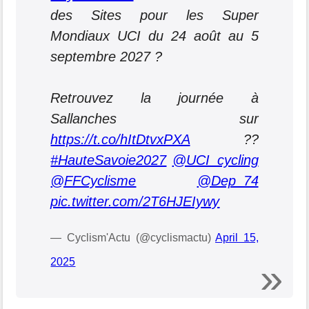
des Sites pour les Super
Mondiaux UCI du 24 août au 5
septembre 2027 ?
Retrouvez la journée à
Sallanches sur
https://t.co/hItDtvxPXA
??
#HauteSavoie2027
@UCI_cycling
@FFCyclisme
@Dep_74
pic.twitter.com/2T6HJEIywy
— Cyclism'Actu (@cyclismactu)
April 15,
2025