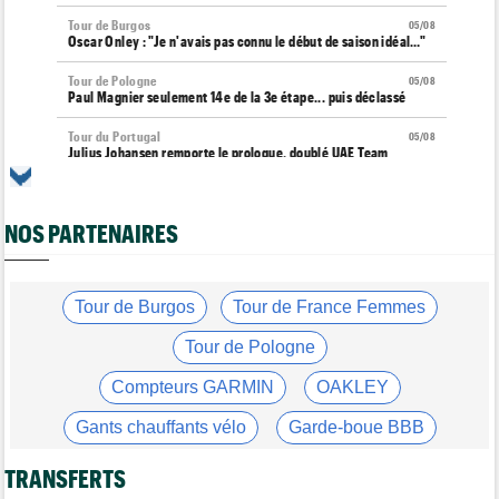
Tour de Burgos
05/08
Oscar Onley : "Je n'avais pas connu le début de saison idéal…"
Tour de Pologne
05/08
Paul Magnier seulement 14e de la 3e étape... puis déclassé
Tour du Portugal
05/08
Julius Johansen remporte le prologue, doublé UAE Team
Emirates
Tour de France Femmes
05/08
Marlen Reusser : "C'était différent du Mont Ventoux..."
NOS PARTENAIRES
Transfert
05/08
Joe Blackmore pourrait rejoindre une grosse formation
WorldTour
Tour de Burgos
Tour de France Femmes
Tour de France Femmes
05/08
Tour de Pologne
Vollering : "Reusser est la seule qui n'a jamais gagné..."
Compteurs GARMIN
OAKLEY
Tour de France
05/08
Geraint Thomas : "On est passé à côté du Tour..."
Gants chauffants vélo
Garde-boue BBB
Transfert
05/08
Le Mercato vélo est ouvert... Toutes les dernières infos de
Casque ABUS
Jeu de Vélo
TRANSFERTS
transferts