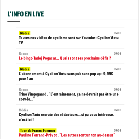
L'INFO EN LIVE
Média
05/08
Toutes nos vidéos de cyclisme sont sur Youtube : Cyclism'Actu
TV
Route
05/08
Le bingo Tadej Pogacar... Quels sont ses prochains défis ?
Média
05/08
L'abonnement à Cyclism'Actu sans pub sans pop up : 9,99€
pour 1 an
Route
05/08
Trine Vingegaard : "L'entraînement, ça ne devrait pas être une
corvée..."
Média
05/08
Cyclism’Actu recrute des rédacteurs… si ça vous intéresse,
c'est ici !
Tour de France Femmes
05/08
Pauline Ferrand-Prévot : "Les autres sont un ton au-dessus"