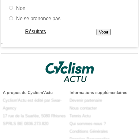
Non
Ne se prononce pas
Résultats
-
A propos de Cyclism'Actu
Informations supplémentaires
Cyclism'Actu est édité par Swar-
Devenir partenaire
Agency
Nous contacter
17 rue de la Suarlée, 5080 Rhisnes
Tennis Actu
SPRLS BE 0836.273.820
Qui sommes-nous ?
Conditions Générales