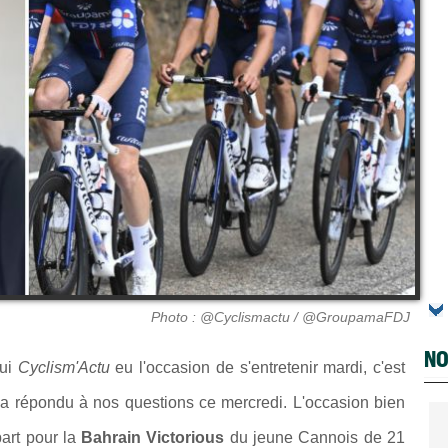
Photo : @Cyclismactu / @GroupamaFDJ
NO
qui
Cyclism'Actu
eu l'occasion de s'entretenir mardi, c'est
i a répondu à nos questions ce mercredi. L'occasion bien
art pour la
Bahrain Victorious
du jeune Cannois de 21