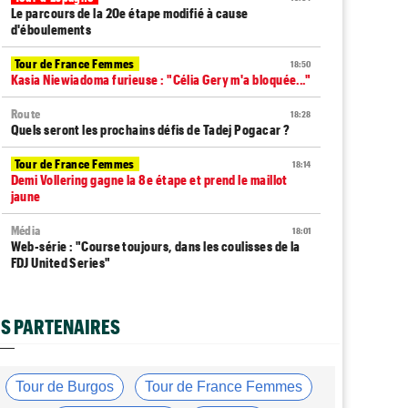
Le parcours de la 20e étape modifié à cause
d'éboulements
Tour de France Femmes
18:50
Kasia Niewiadoma furieuse : "Célia Gery m'a bloquée..."
Route
18:28
Quels seront les prochains défis de Tadej Pogacar ?
Tour de France Femmes
18:14
Demi Vollering gagne la 8e étape et prend le maillot
jaune
Média
18:01
Web-série : "Course toujours, dans les coulisses de la
FDJ United Series"
Tour de Burgos
17:51
Felix Gall : "Ma 1ère victoire au général, un
S PARTENAIRES
accomplissement !"
Route
17:37
Robert Gesink : "Le cyclisme moderne est beaucoup
Tour de Burgos
Tour de France Femmes
plus propre..."