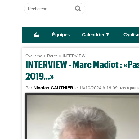
Recherche
Ok
⛰
►
Équipes
Calendrier
Cyclis
Cyclisme
>
Route
>
INTERVIEW
INTERVIEW - Marc Madiot : «Pas 
2019...»
Par
Nicolas GAUTHIER
le 16/10/2024 à 19:09.
Mis à jour 