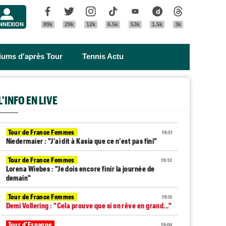
Menu
Facebook
Twitter
Instagram
Tik Tok
Youtube
Dailymotion
Threads
NNEXION
89k
29k
12k
6.5k
53k
1.5k
3k
riums d'après Tour
Tennis Actu
L'INFO EN LIVE
Tour de France Femmes
19:51
Niedermaier : "J’ai dit à Kasia que ce n’est pas fini"
Tour de France Femmes
19:32
Lorena Wiebes : "Je dois encore finir la journée de
demain"
Tour de France Femmes
19:13
Demi Vollering : "Cela prouve que si on rêve en grand..."
Tour d'Espagne
19:04