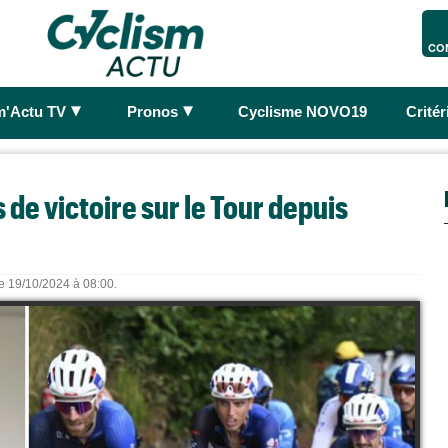
CO
►
►
m'Actu TV
Pronos
Cyclisme NOVO19
Crité
de victoire sur le Tour depuis
le 19/10/2024 à 08:00.