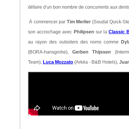
défaire d'un bon nombre de concurrents aux den
À commencer par
Tim Merlier
(Soudal Quick-Step
son accrochage avec
Philipsen
sur la
Classic 
au rayon des outsiders des noms comme
Dy
(BORA-hansgrohe),
Gerben Thijssen
(Interm
Team),
Luca Mozzato
(Arkéa - B&B Hotels),
Juan