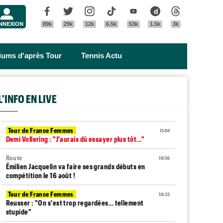
Menu
Facebook
Twitter
Instagram
Tik Tok
Youtube
Dailymotion
Threads
NNEXION
89k
29k
12k
6.5k
53k
1.5k
3k
riums d'après Tour
Tennis Actu
L'INFO EN LIVE
Tour de France Femmes
11:04
Demi Vollering : "J'aurais dû essayer plus tôt..."
Route
10:56
Émilien Jacquelin va faire ses grands débuts en
compétition le 16 août !
Tour de France Femmes
10:33
Reusser : "On s'est trop regardées... tellement
stupide"