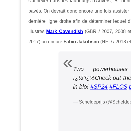
s'achever dans les faubourgs d'Anvers, est dénué
pavés. On devr
ait donc encore une fois
assister
dernière ligne droite
afin de déterminer lequel d'
illustres
Mark Cavendish
(GBR / 2007, 2008 e
2017) ou encore
Fabio Jakobsen
(NED / 2018 et
Two powerhouses
ï¿½'ï¿½Check out the f
in bio!
#SP24
#FLCS
— Scheldeprijs (@Scheldep