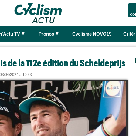
CO
►
►
m'Actu TV
Pronos
Cyclisme NOVO19
Crité
is de la 112e édition du Scheldeprijs
e 03/04/2024 à 10:33.