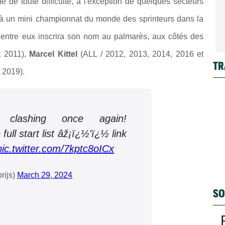
 de toute difficulté, à l'exception de quelques secteurs
 à un mini ch
ampionn
at du monde des sprinteurs d
ans l
a
entre eux inscrir
a son nom
au p
alm
arès,
aux côtés des
t 2011),
Marcel Kittel
(ALL / 2012, 2013, 2014, 2016 et
TR
 2019).
 clashing once again!
ull start list âž¡ï¿½'ï¿½ link
pic.twitter.com/7kptc8oICx
rijs)
March 29, 2024
SO