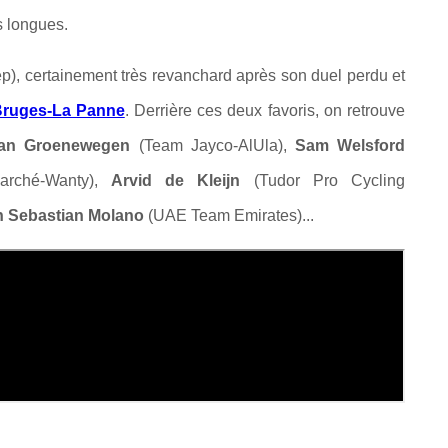
ts longues.
), certainement très revanchard après son duel perdu et
Bruges-La Panne
. Derrière ces deux favoris, on retrouve
lan Groenewegen
(Team Jayco-AlUla),
Sam Welsford
arché-Wanty),
Arvid de Kleijn
(Tudor Pro Cycling
 Sebastian Molano
(UAE Team Emirates)...