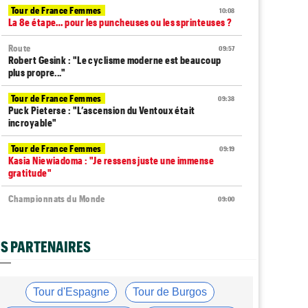
Tour de France Femmes
10:08
La 8e étape… pour les puncheuses ou les sprinteuses ?
Route
09:57
Robert Gesink : "Le cyclisme moderne est beaucoup
plus propre..."
Tour de France Femmes
09:38
Puck Pieterse : "L’ascension du Ventoux était
incroyable"
Tour de France Femmes
09:19
Kasia Niewiadoma : "Je ressens juste une immense
gratitude"
Championnats du Monde
09:00
Voici la sélection française pour les Championnats du
monde
S PARTENAIRES
Transfert
08:40
Joe Blackmore devrait rejoindre une armada du
WorldTour
Tour d'Espagne
Tour de Burgos
Route
08:35