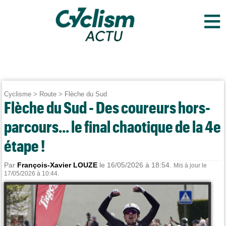
≡
Cyclisme
>
Route
>
Flèche du Sud
Flèche du Sud - Des coureurs hors-
parcours... le final chaotique de la 4e
étape !
Par
François-Xavier LOUZE
le 16/05/2026 à 18:54.
Mis à jour le
17/05/2026 à 10:44.