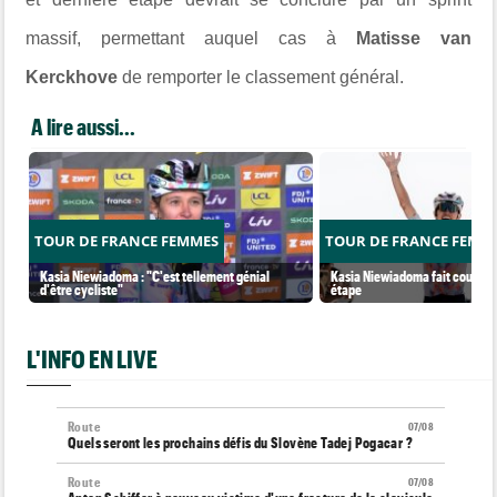
massif, permettant auquel cas à
Matisse van
Kerckhove
de remporter le classement général.
A lire aussi...
TOUR DE FRANCE FEMMES
TOUR DE FRANCE FEMM
Kasia Niewiadoma : "C'est tellement génial
Kasia Niewiadoma fait coup dou
d'être cycliste"
étape
L'INFO EN LIVE
Route
07/08
Quels seront les prochains défis du Slovène Tadej Pogacar ?
Route
07/08