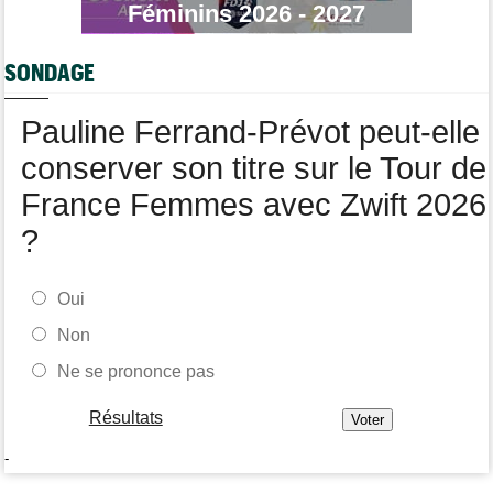
Tour de Pologne
07/08
Féminins 2026 - 2027
Jan Christen : "J'ai dû me retenir pour ne pas attaquer trop tôt"
Tour de France Femmes
07/08
SONDAGE
Kasia Niewiadoma fait coup double sur la 7e étape
Tour de Pologne
07/08
Pauline Ferrand-Prévot peut-elle
Joao Almeida a abandonné après une nouvelle chute
conserver son titre sur le Tour de
France Femmes avec Zwift 2026
?
Oui
Non
Ne se prononce pas
Résultats
-