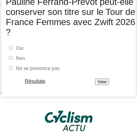
Pauline Ferrand-Prévot peut-elle
Felix Gall remporte la 3e étape et prend les commandes du
général
conserver son titre sur le Tour de
France Femmes avec Zwift 2026
?
Oui
Non
Ne se prononce pas
Résultats
-