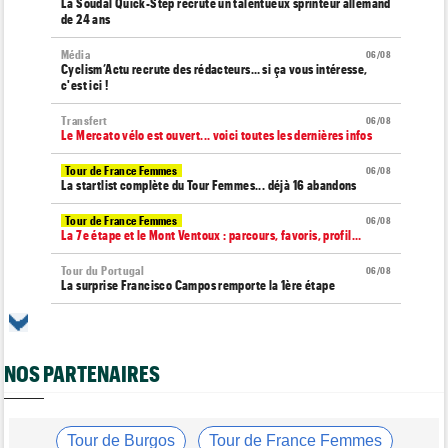
La Soudal Quick-Step recrute un talentueux sprinteur allemand
de 24 ans
Média
06/08
Cyclism’Actu recrute des rédacteurs… si ça vous intéresse,
c'est ici !
Transfert
06/08
Le Mercato vélo est ouvert... voici toutes les dernières infos
Tour de France Femmes
06/08
La startlist complète du Tour Femmes... déjà 16 abandons
Tour de France Femmes
06/08
La 7e étape et le Mont Ventoux : parcours, favoris, profil…
Tour du Portugal
06/08
La surprise Francisco Campos remporte la 1ère étape
Tour de Pologne
06/08
Bart Lemmen : "J'attendais cette 1ère victoire depuis
longtemps"
NOS PARTENAIRES
Tour de France Femmes
06/08
Marlen Reusser : "Le Mont Ventoux... on verra"
Tour de France Femmes
Tour de Burgos
Tour de France Femmes
06/08