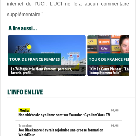
internet de l’UCI. L'UCI ne fera aucun commentaire
supplémentaire."
A lire aussi...
TOUR DE FRANCE FEMMES
TOUR DE FRANCE FEMM
La 7e étape et le Mont Ventoux : parcours,
Kim Le Court Pienaar : "La cour
favoris, profil…
complètement folle"
L'INFO EN LIVE
Média
06/08
Nos vidéos de cyclisme sont sur Youtube : Cyclism'Actu TV
Transfert
06/08
Joe Blackmore devrait rejoindre une grosse formation
WorldTour