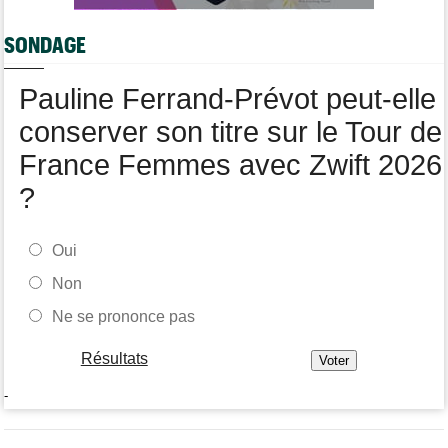
Média
06/08
Votre abonnement à Cyclism'Actu sans pub ni pop up : 9,99€
SONDAGE
pour 1 an
Tour de Burgos
06/08
Pauline Ferrand-Prévot peut-elle
Felix Gall remporte la 3e étape et prend les commandes du
général
conserver son titre sur le Tour de
France Femmes avec Zwift 2026
?
Oui
Non
Ne se prononce pas
Résultats
-