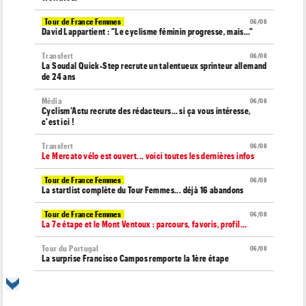
Tour de France Femmes
06/08
David Lappartient : "Le cyclisme féminin progresse, mais…"
Transfert
06/08
La Soudal Quick-Step recrute un talentueux sprinteur allemand
de 24 ans
Média
06/08
Cyclism’Actu recrute des rédacteurs… si ça vous intéresse,
c'est ici !
Transfert
06/08
Le Mercato vélo est ouvert... voici toutes les dernières infos
Tour de France Femmes
06/08
La startlist complète du Tour Femmes... déjà 16 abandons
Tour de France Femmes
06/08
La 7e étape et le Mont Ventoux : parcours, favoris, profil…
Tour du Portugal
06/08
La surprise Francisco Campos remporte la 1ère étape
Tour de Pologne
06/08
Bart Lemmen : "J'attendais cette 1ère victoire depuis
longtemps"