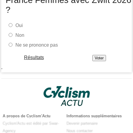
France Femmes avec Zwift 2026
?
Oui
Non
Ne se prononce pas
Résultats
-
A propos de Cyclism'Actu
Informations supplémentaires
Cyclism'Actu est édité par Swar-
Devenir partenaire
Agency
Nous contacter