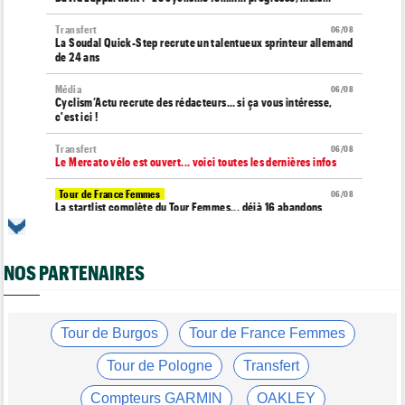
Transfert
06/08
La Soudal Quick-Step recrute un talentueux sprinteur allemand
de 24 ans
Média
06/08
Cyclism’Actu recrute des rédacteurs… si ça vous intéresse,
c'est ici !
Transfert
06/08
Le Mercato vélo est ouvert... voici toutes les dernières infos
Tour de France Femmes
06/08
La startlist complète du Tour Femmes... déjà 16 abandons
Tour de France Femmes
06/08
La 7e étape et le Mont Ventoux : parcours, favoris, profil…
NOS PARTENAIRES
Tour du Portugal
06/08
La surprise Francisco Campos remporte la 1ère étape
Tour de Pologne
Tour de Burgos
Tour de France Femmes
06/08
Bart Lemmen : "J'attendais cette 1ère victoire depuis
longtemps"
Tour de Pologne
Transfert
Tour de France Femmes
06/08
Compteurs GARMIN
OAKLEY
Marlen Reusser : "Le Mont Ventoux... on verra"