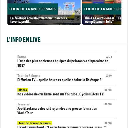
TOUR DE FRANCE FEMMES
TOUR DE FRANCE FEMM
La 7e étape et le Mont Ventoux : parcours,
Kim Le Court Pienaar : "La cour
favoris, profil…
complètement folle"
L'INFO EN LIVE
Route
07:33
L'une des plus anciennes équipes du peloton va disparaître en
2027
Tour de Pologne
07:10
Diffusion TV... quelle heure et quelle chaîne la 5e étape ?
Média
06/08
Nos vidéos de cyclisme sont sur Youtube : Cyclism'Actu TV
Transfert
06/08
Joe Blackmore devrait rejoindre une grosse formation
WorldTour
Tour de France Femmes
06/08
David Lappartient : "Le cyclisme féminin progresse, mais…"