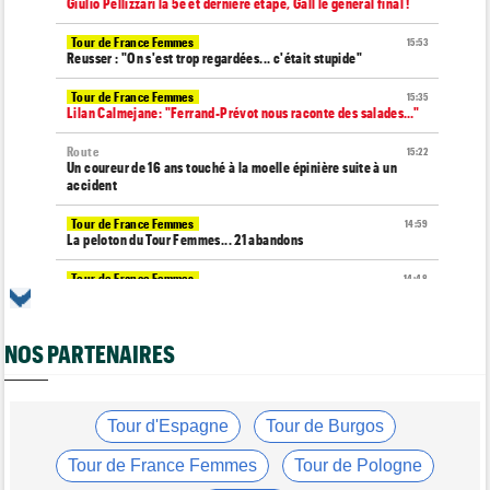
Giulio Pellizzari la 5e et dernière étape, Gall le général final !
Tour de France Femmes
15:53
Reusser : "On s'est trop regardées... c'était stupide"
Tour de France Femmes
15:35
Lilan Calmejane: "Ferrand-Prévot nous raconte des salades…"
Route
15:22
Un coureur de 16 ans touché à la moelle épinière suite à un
accident
Tour de France Femmes
14:59
La peloton du Tour Femmes... 21 abandons
Tour de France Femmes
14:48
Chaînes et Horaires… La diffusion TV de la 8e étape du Tour
Route
14:34
NOS PARTENAIRES
Anton Schiffer de nouveau victime d'une fracture de la
clavicule
Tour de France Femmes
14:19
Pauline Ferrand-Prévot quitte le Tour par la petite porte
Tour d'Espagne
Tour de Burgos
Tour de France Femmes
13:29
Tour de France Femmes
Tour de Pologne
Lorena Wiebes : "La 8e étape ? Nous l'avons ciblé..."