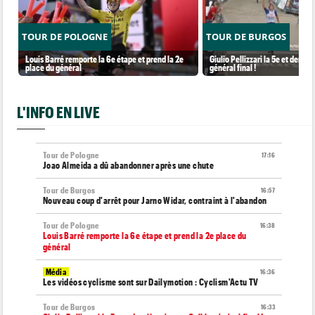
TOUR DE POLOGNE
TOUR DE BURGOS
Louis Barré remporte la 6e étape et prend la 2e
Giulio Pellizzari la 5e et derniè
place du général
général final !
L'INFO EN LIVE
Tour de Pologne
17:16
Joao Almeida a dû abandonner après une chute
Tour de Burgos
16:57
Nouveau coup d'arrêt pour Jarno Widar, contraint à l'abandon
Tour de Pologne
16:38
Louis Barré remporte la 6e étape et prend la 2e place du
général
Média
16:36
Les vidéos cyclisme sont sur Dailymotion : Cyclism'Actu TV
Tour de Burgos
16:33