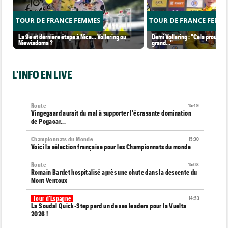
TOUR DE FRANCE FEMMES
TOUR DE FRANCE FEMM
La 9e et dernière étape à Nice... Vollering ou
Demi Vollering : "Cela prouve q
Niewiadoma ?
grand..."
L'INFO EN LIVE
Route
15:49
Vingegaard aurait du mal à supporter l'écrasante domination
de Pogacar...
Championnats du Monde
15:30
Voici la sélection française pour les Championnats du monde
Route
15:08
Romain Bardet hospitalisé après une chute dans la descente du
Mont Ventoux
Tour d'Espagne
14:53
La Soudal Quick-Step perd un de ses leaders pour la Vuelta
2026 !