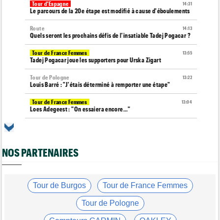
Tour d'Espagne
14:31
Le parcours de la 20e étape est modifié à cause d'éboulements
Route
14:13
Quels seront les prochains défis de l'insatiable Tadej Pogacar ?
Tour de France Femmes
13:55
Tadej Pogacar joue les supporters pour Urska Zigart
Tour de Pologne
13:22
Louis Barré : "J'étais déterminé à remporter une étape"
Tour de France Femmes
13:04
Loes Adegeest : "On essaiera encore..."
Tour de France Femmes
12:58
La 9e et dernière étape à Nice... Vollering ou Niewiadoma ?
NOS PARTENAIRES
Tour de France Femmes
12:54
Puck Pieterse : "Je ne sais pas à quoi m'attendre"
Tour de France Femmes
12:31
Niedermaier : "J’ai dit à Kasia que ce n’est pas fini"
Tour de Burgos
Tour de France Femmes
Tour de France Femmes
12:13
Tour de Pologne
Lorena Wiebes : "Je dois encore finir..."