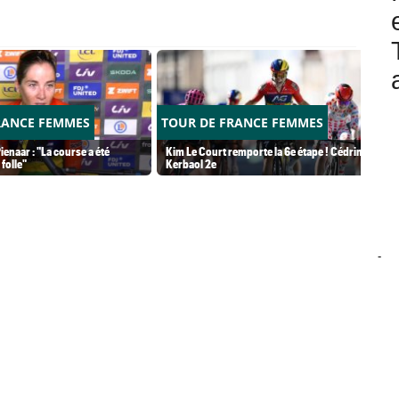
RANCE FEMMES
TOUR DE FRANCE FEMMES
ienaar : "La course a été
Kim Le Court remporte la 6e étape ! Cédrine
folle"
Kerbaol 2e
-