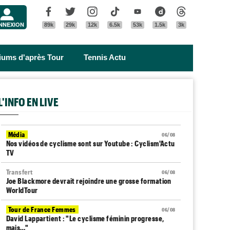
Menu
Facebook
Twitter
Instagram
Tik Tok
Youtube
Dailymotion
Threads
NNEXION
89k
29k
12k
6.5k
53k
1.5k
3k
riums d'après Tour
Tennis Actu
L'INFO EN LIVE
Média
06/08
Nos vidéos de cyclisme sont sur Youtube : Cyclism'Actu
TV
Transfert
06/08
Joe Blackmore devrait rejoindre une grosse formation
WorldTour
Tour de France Femmes
06/08
David Lappartient : "Le cyclisme féminin progresse,
mais…"