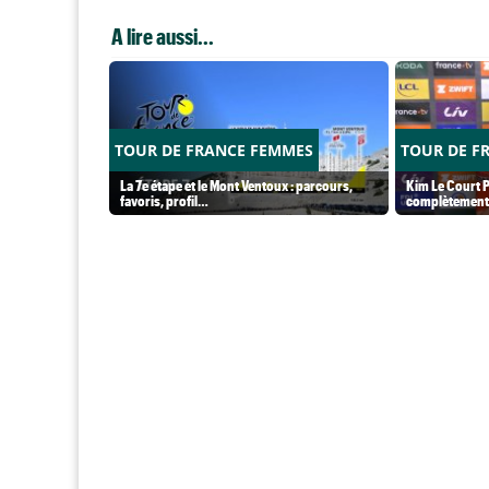
A lire aussi...
TOUR DE FRANCE FEMMES
TOUR DE F
La 7e étape et le Mont Ventoux : parcours,
Kim Le Court P
favoris, profil…
complètement 