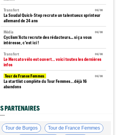
Transfert
06/08
La Soudal Quick-Step recrute un talentueux sprinteur
allemand de 24 ans
Média
06/08
Cyclism’Actu recrute des rédacteurs… si ça vous
intéresse, c'est ici !
Transfert
06/08
Le Mercato vélo est ouvert... voici toutes les dernières
infos
Tour de France Femmes
06/08
La startlist complète du Tour Femmes... déjà 16
abandons
Tour de France Femmes
06/08
La 7e étape et le Mont Ventoux : parcours, favoris,
S PARTENAIRES
profil…
Tour du Portugal
06/08
La surprise Francisco Campos remporte la 1ère étape
Tour de Burgos
Tour de France Femmes