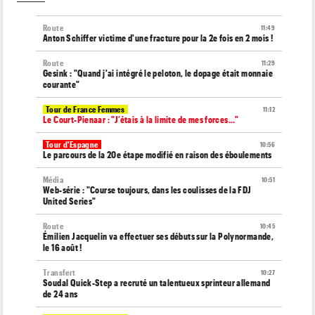
Route
11:49
Anton Schiffer victime d'une fracture pour la 2e fois en 2 mois !
Route
11:29
Gesink : "Quand j'ai intégré le peloton, le dopage était monnaie
courante"
Tour de France Femmes
11:12
Le Court-Pienaar : "J’étais à la limite de mes forces..."
Tour d'Espagne
10:56
Le parcours de la 20e étape modifié en raison des éboulements
Média
10:51
Web-série : "Course toujours, dans les coulisses de la FDJ
United Series"
Route
10:45
Émilien Jacquelin va effectuer ses débuts sur la Polynormande,
le 16 août !
Transfert
10:27
Soudal Quick-Step a recruté un talentueux sprinteur allemand
de 24 ans