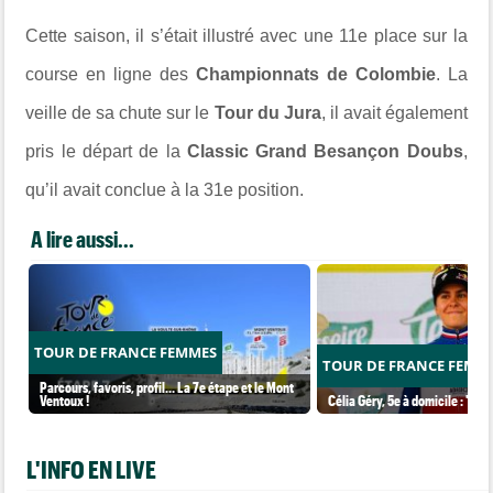
Cette saison, il s’était illustré avec une 11e place sur la
course en ligne des
Championnats de Colombie
. La
veille de sa chute sur le
Tour du Jura
, il avait également
pris le départ de la
Classic Grand Besançon Doubs
,
qu’il avait conclue à la 31e position.
A lire aussi...
TOUR DE FRANCE FEMMES
TOUR DE FRANCE FEMM
Parcours, favoris, profil… La 7e étape et le Mont
Ventoux !
Célia Géry, 5e à domicile : "J'ai
L'INFO EN LIVE