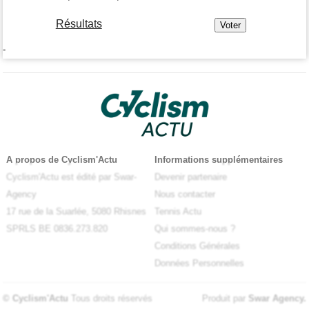
Résultats
-
A propos de Cyclism'Actu
Informations supplémentaires
Cyclism'Actu est édité par Swar-
Devenir partenaire
Agency
Nous contacter
17 rue de la Suarlée, 5080 Rhisnes
Tennis Actu
SPRLS BE 0836.273.820
Qui sommes-nous ?
Conditions Générales
Données Personnelles
© Cyclism'Actu
Tous droits réservés
Produit par
Swar Agency
.