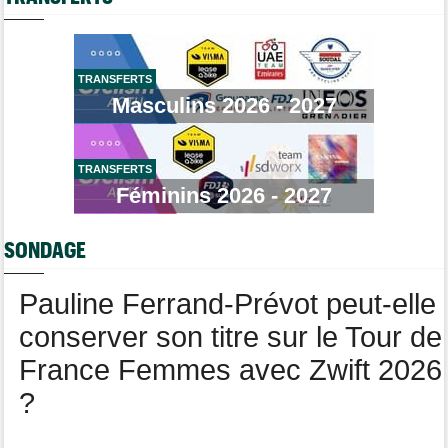
Route
08/08
Quels seront les prochains défis de Tadej Pogacar ?
Brassard Fréquence Cardiaque
Tour de France Femmes
08/08
Demi Vollering gagne la 8e étape et prend le maillot jaune
TRANSFERTS
Masculins 2026 - 2027
Média
08/08
Web-série : "Course toujours, dans les coulisses de la FDJ
United Series"
TRANSFERTS
Route
08/08
Robert Gesink : "Le cyclisme moderne est beaucoup plus
Féminins 2026 - 2027
propre..."
Tour de Pologne
08/08
SONDAGE
Joao Almeida a dû abandonner après une chute
Pauline Ferrand-Prévot peut-elle
conserver son titre sur le Tour de
France Femmes avec Zwift 2026
?