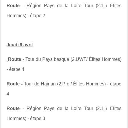
Route -
Région Pays de la Loire Tour (2.1 / Élites
Hommes) - étape 2
Jeudi 9 avril
Route -
Tour du Pays basque (2.UWT/ Élites Hommes)
- étape 4
Route -
Tour de Hainan (2.Pro / Élites Hommes) - étape
4
Route -
Région Pays de la Loire Tour (2.1 / Élites
Hommes) - étape 3