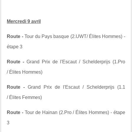
Mercredi 9 avril
Route -
Tour du Pays basque (2.UWT/ Élites Hommes) -
étape 3
Route -
Grand Prix de l'Escaut / Schelderprijs (1.Pro
/ Élites Hommes)
Route -
Grand Prix de l'Escaut / Schelderprijs (1.1
/ Élites Femmes)
Route -
Tour de Hainan (2.Pro / Élites Hommes) - étape
3