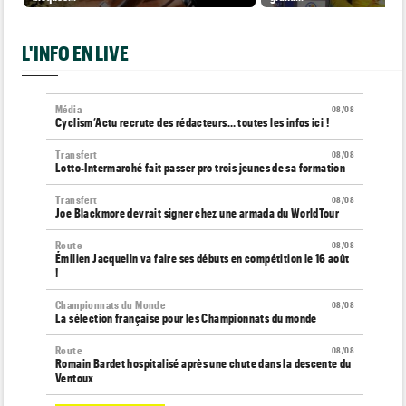
L'INFO EN LIVE
Média
08/08
Cyclism’Actu recrute des rédacteurs… toutes les infos ici !
Transfert
08/08
Lotto-Intermarché fait passer pro trois jeunes de sa formation
Transfert
08/08
Joe Blackmore devrait signer chez une armada du WorldTour
Route
08/08
Émilien Jacquelin va faire ses débuts en compétition le 16 août
!
Championnats du Monde
08/08
La sélection française pour les Championnats du monde
Route
08/08
Romain Bardet hospitalisé après une chute dans la descente du
Ventoux