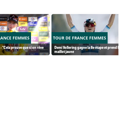
RANCE FEMMES
TOUR DE FRANCE FEMMES
 : "Cela prouve que si on rêve
Demi Vollering gagne la 8e étape et prend le
maillot jaune