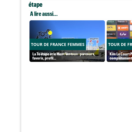
étape
A lire aussi...
TOUR DE FRANCE FEMMES
TOUR DE F
La 7e étape et le Mont Ventoux : parcours,
Kim Le Court P
favoris, profil…
complètement 