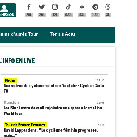
Menu
Facebook
Twitter
Instagram
Tik Tok
Youtube
Dailymotion
Threads
NNEXION
89k
29k
12k
6.5k
53k
1.5k
3k
riums d'après Tour
Tennis Actu
L'INFO EN LIVE
Média
22:30
Nos vidéos de cyclisme sont sur Youtube : Cyclism'Actu
TV
Transfert
22:08
Joe Blackmore devrait rejoindre une grosse formation
WorldTour
Tour de France Femmes
21:45
David Lappartient : "Le cyclisme féminin progresse,
mais…"