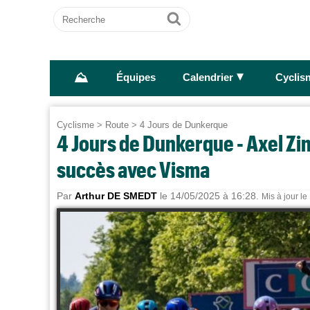
Recherche
Ok
⛰
►
Équipes
Calendrier
Cyclis
Cyclisme
>
Route
>
4 Jours de Dunkerque
4 Jours de Dunkerque - Axel Zin
succès avec Visma
Par
Arthur DE SMEDT
le 14/05/2025 à 16:28.
Mis à jour l