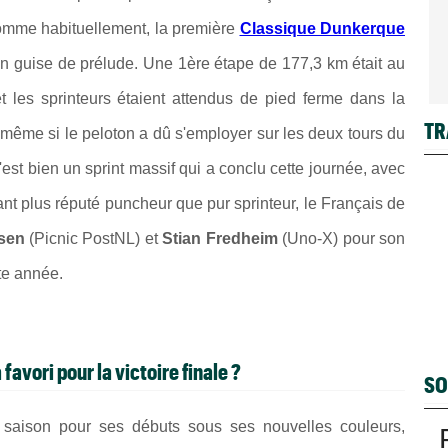
 comme habituellement,
la première
Classique Dunkerque
 en guise de prélude. Une 1ère étape de 177,3 km était au
t les sprinteurs étaient attendus de pied ferme dans la
TR
t même si le peloton a dû s'employer sur les deux tours du
'est bien un sprint massif qui a conclu cette journée, avec
ant plus réputé puncheur que pur sprinteur
, le Français de
sen
(Picnic PostNL) et
Stian Fredheim
(Uno-X) pour son
te année.
favori pour la victoire finale ?
SO
 saison pour ses débuts sous ses nouvelles couleurs,