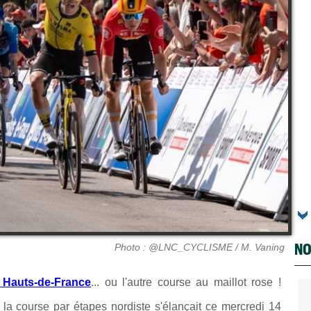
NO
Photo : @LNC_CYCLISME / M. Vaning
 Hauts-de-France
... ou l'autre course au maillot rose !
e la course par étapes nordiste s'élançait ce mercredi 14