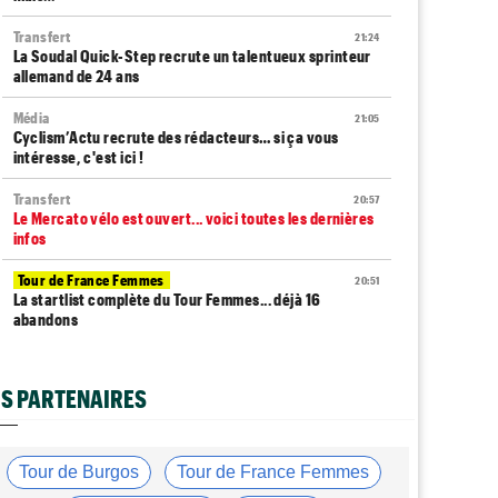
Transfert
21:24
La Soudal Quick-Step recrute un talentueux sprinteur
allemand de 24 ans
Média
21:05
Cyclism’Actu recrute des rédacteurs… si ça vous
intéresse, c'est ici !
Transfert
20:57
Le Mercato vélo est ouvert... voici toutes les dernières
infos
Tour de France Femmes
20:51
La startlist complète du Tour Femmes... déjà 16
abandons
Tour de France Femmes
20:38
La 7e étape et le Mont Ventoux : parcours, favoris,
S PARTENAIRES
profil…
Tour du Portugal
20:17
La surprise Francisco Campos remporte la 1ère étape
Tour de Burgos
Tour de France Femmes