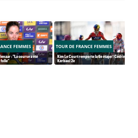
RANCE FEMMES
TOUR DE FRANCE FEMMES
ienaar : "La course a été
Kim Le Court remporte la 6e étape ! Cédrine
folle"
Kerbaol 2e