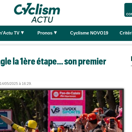
CO
►
►
m'Actu TV
Pronos
Cyclisme NOVO19
Crité
gle la 1ère étape... son premier
e 14/05/2025 à 16:29.