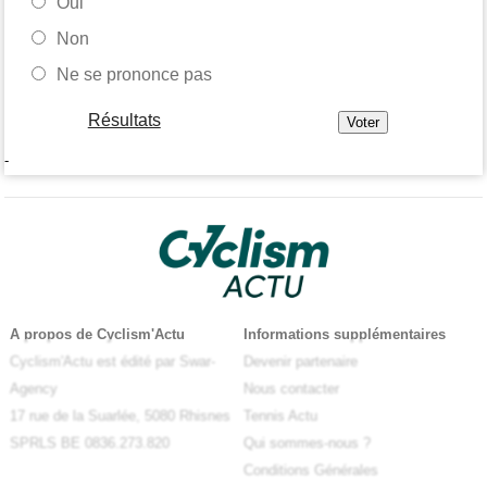
Oui
Non
Ne se prononce pas
Résultats
-
A propos de Cyclism'Actu
Informations supplémentaires
Cyclism'Actu est édité par Swar-
Devenir partenaire
Agency
Nous contacter
17 rue de la Suarlée, 5080 Rhisnes
Tennis Actu
SPRLS BE 0836.273.820
Qui sommes-nous ?
Conditions Générales