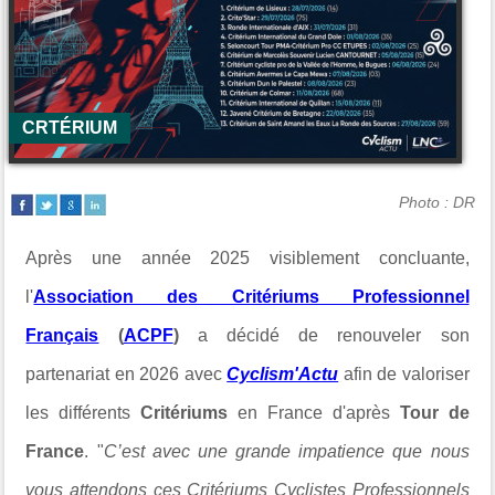
CRTÉRIUM
Photo : DR
Après une année 2025 visiblement concluante,
l'
Association des Critériums Professionnel
Français
(
ACPF
)
a décidé de renouveler son
partenariat en 2026 avec
Cyclism'Actu
afin de valoriser
les différents
Critériums
en France d'après
Tour de
France
. "
C’est avec une grande impatience que nous
vous attendons ces Critériums Cyclistes Professionnels