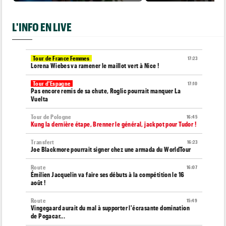
L'INFO EN LIVE
Tour de France Femmes
17:23
Lorena Wiebes va ramener le maillot vert à Nice !
Tour d'Espagne
17:10
Pas encore remis de sa chute, Roglic pourrait manquer La
Vuelta
Tour de Pologne
16:45
Kung la dernière étape, Brenner le général, jackpot pour Tudor !
Transfert
16:23
Joe Blackmore pourrait signer chez une armada du WorldTour
Route
16:07
Émilien Jacquelin va faire ses débuts à la compétition le 16
août !
Route
15:49
Vingegaard aurait du mal à supporter l'écrasante domination
de Pogacar...