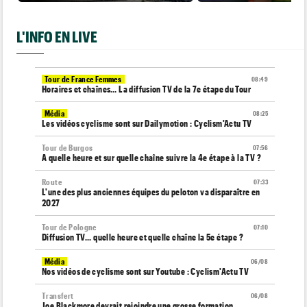
L'INFO EN LIVE
Tour de France Femmes
08:49
Horaires et chaînes… La diffusion TV de la 7e étape du Tour
Média
08:25
Les vidéos cyclisme sont sur Dailymotion : Cyclism'Actu TV
Tour de Burgos
07:56
A quelle heure et sur quelle chaîne suivre la 4e étape à la TV ?
Route
07:33
L'une des plus anciennes équipes du peloton va disparaître en
2027
Tour de Pologne
07:10
Diffusion TV... quelle heure et quelle chaîne la 5e étape ?
Média
06/08
Nos vidéos de cyclisme sont sur Youtube : Cyclism'Actu TV
Transfert
06/08
Joe Blackmore devrait rejoindre une grosse formation