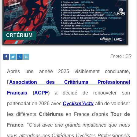
CRTÉRIUM
Photo : DR
Après une année 2025 visiblement concluante,
l'
Association des Critériums Professionnel
Français
(
ACPF
)
a décidé de renouveler son
partenariat en 2026 avec
Cyclism'Actu
afin de valoriser
les différents
Critériums
en France d'après
Tour de
France
. "
C’est avec une grande impatience que nous
vous attendons ces Critériums Cyclistes Professionnels