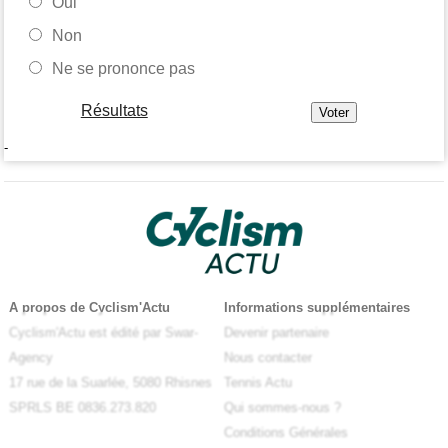
Oui
Non
Ne se prononce pas
Résultats
-
A propos de Cyclism'Actu
Informations supplémentaires
Cyclism'Actu est édité par Swar-
Devenir partenaire
Agency
Nous contacter
17 rue de la Suarlée, 5080 Rhisnes
Tennis Actu
SPRLS BE 0836.273.820
Qui sommes-nous ?
Conditions Générales