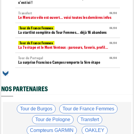
c'est ici !
Transfert
06/08
Le Mercato vélo est ouvert... voici toutes les dernières infos
Tour de France Femmes
06/08
La startlist complète du Tour Femmes... déjà 16 abandons
Tour de France Femmes
06/08
La 7e étape et le Mont Ventoux : parcours, favoris, profil…
Tour du Portugal
06/08
La surprise Francisco Campos remporte la 1ère étape
Tour de Pologne
06/08
Bart Lemmen : "J'attendais cette 1ère victoire depuis
longtemps"
NOS PARTENAIRES
Tour de France Femmes
06/08
Marlen Reusser : "Le Mont Ventoux... on verra"
Tour de France Femmes
Tour de Burgos
Tour de France Femmes
06/08
Kim Le Court Pienaar : "La course a été complètement folle"
Tour de Pologne
Transfert
Route
06/08
Isaac Del Toro prolonge avec UAE Team Emirates-XRG jusqu'en
Compteurs GARMIN
OAKLEY
2031