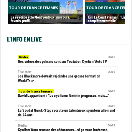
TOUR DE FRANCE FEMMES
TOUR DE FRANCE FEMM
La 7e étape et le Mont Ventoux : parcours,
Kim Le Court Pienaar : "La cour
favoris, profil…
complètement folle"
L'INFO EN LIVE
Média
06/08
Nos vidéos de cyclisme sont sur Youtube : Cyclism'Actu TV
Transfert
06/08
Joe Blackmore devrait rejoindre une grosse formation
WorldTour
Tour de France Femmes
06/08
David Lappartient : "Le cyclisme féminin progresse, mais…"
Transfert
06/08
La Soudal Quick-Step recrute un talentueux sprinteur allemand
de 24 ans
Média
06/08
Cyclism’Actu recrute des rédacteurs… si ça vous intéresse,