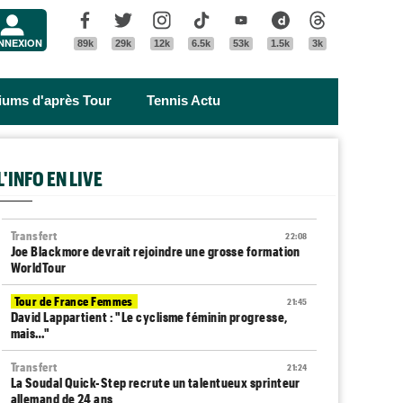
Menu
Facebook
Twitter
Instagram
Tik Tok
Youtube
Dailymotion
Threads
NNEXION
89k
29k
12k
6.5k
53k
1.5k
3k
riums d'après Tour
Tennis Actu
L'INFO EN LIVE
Transfert
22:08
Joe Blackmore devrait rejoindre une grosse formation
WorldTour
Tour de France Femmes
21:45
David Lappartient : "Le cyclisme féminin progresse,
mais…"
Transfert
21:24
La Soudal Quick-Step recrute un talentueux sprinteur
allemand de 24 ans