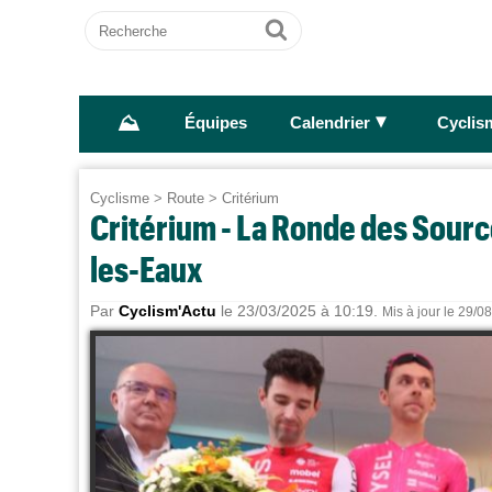
Recherche
Ok
⛰
►
Équipes
Calendrier
Cyclis
Cyclisme
>
Route
>
Critérium
Critérium - La Ronde des Sourc
les-Eaux
Par
Cyclism'Actu
le 23/03/2025 à 10:19.
Mis à jour le 29/0