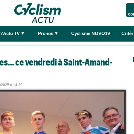
CO
►
►
m'Actu TV
Pronos
Cyclisme NOVO19
Crité
es... ce vendredi à Saint-Amand-
8/2025 à 14:39.