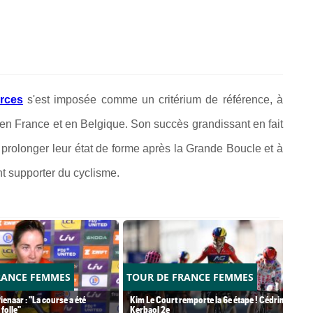
rces
s'est imposée comme un critérium de référence, à
en France et en Belgique. Son succès grandissant en fait
prolonger leur état de forme après la Grande Boucle et à
nt supporter du cyclisme.
RANCE FEMMES
TOUR DE FRANCE FEMMES
ienaar : "La course a été
Kim Le Court remporte la 6e étape ! Cédrine
folle"
Kerbaol 2e