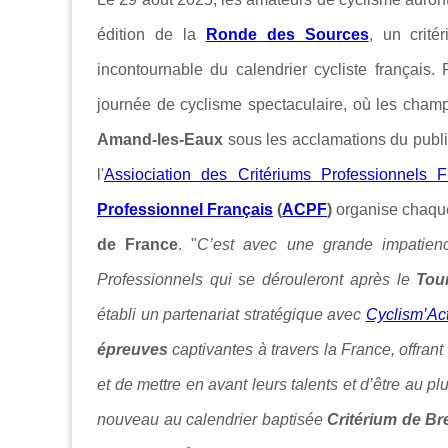
édition de la
Ronde des Sources
, un crit
incontournable du calendrier cycliste françai
journée de cyclisme spectaculaire, où les champ
Amand-les-Eaux
sous les acclamations du public 
l'
Assiociation des Critériums Professionnels F
Professionnel Français
(
ACPF
)
organise chaque
de France
. "
C’est avec une grande impatien
Professionnels qui se dérouleront après le
Tou
établi un partenariat stratégique avec
Cyclism’Ac
épreuves
captivantes à travers la France, offrant
et de mettre en avant leurs talents et d’être au p
nouveau au calendrier baptisée
Critérium de
Br