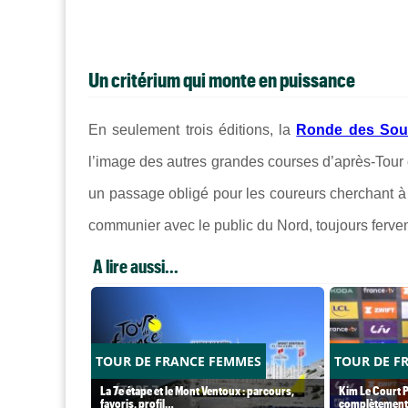
Un critérium qui monte en puissance
En seulement trois éditions, la
Ronde des Sou
l’image des autres grandes courses d’après-Tour 
un passage obligé pour les coureurs cherchant à 
communier avec le public du Nord, toujours ferve
A lire aussi...
TOUR DE FRANCE FEMMES
TOUR DE F
La 7e étape et le Mont Ventoux : parcours,
Kim Le Court P
favoris, profil…
complètement 