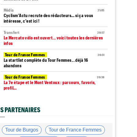
Média
21:05
Cyclism’Actu recrute des rédacteurs… si ça vous
intéresse, c'est ici !
Transfert
20:57
Le Mercato vélo est ouvert... voici toutes les dernières
infos
Tour de France Femmes
20:51
La startlist complète du Tour Femmes... déjà 16
abandons
Tour de France Femmes
20:38
La 7e étape et le Mont Ventoux : parcours, favoris,
profil…
Tour du Portugal
20:17
La surprise Francisco Campos remporte la 1ère étape
S PARTENAIRES
Tour de Pologne
19:59
Bart Lemmen : "J'attendais cette 1ère victoire depuis
longtemps"
Tour de Burgos
Tour de France Femmes