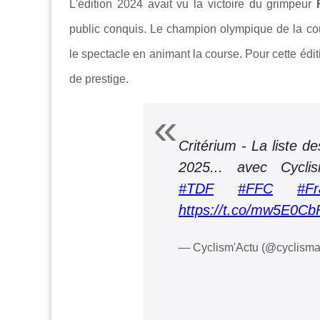
L'édition 2024 avait vu la victoire du grimpeur
public conquis. Le champion olympique de la co
le spectacle en animant la course. Pour cette édi
de prestige.
Critérium - La liste d
2025... avec Cycl
#TDF
#FFC
#Fr
https://t.co/mw5E0Cb
— Cyclism'Actu (@cyclisma