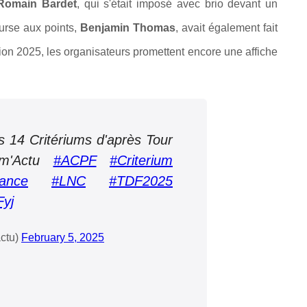
Romain Bardet
, qui s'était imposé avec brio devant un
urse aux points,
Benjamin Thomas
, avait également fait
tion 2025, les organisateurs promettent encore une affiche
es 14 Critériums d'après Tour
ism'Actu
#ACPF
#Criterium
ance
#LNC
#TDF2025
Fyj
ctu)
February 5, 2025