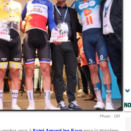
NO
Photo : DR
nt rendez-vous à
Saint-Amand-les-Eaux
pour la troisième