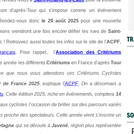
érium d'après-Tour qui s'impose comme un événement
s. Rendez-vous donc
le 29 août 2025
pour une nouvelle
ions viendront une fois encore défier les rues de
Saint-
TR
! Retrouvez aussi toutes les infos sur le site de l'
ACPF
,
rançais
. Pour rappel, l'
Association des Critériums
 année les différents
Critériums
en France d'après
Tour
ce que nous vous attendons ces Critériums Cyclistes
r de
France 2025
, explique l
'
ACPF
.
On a désormais a
tu
. Cette édition 2025, riche en événements, comptera
14
 aux cyclistes l’occasion de briller sur des parcours variés
SO
lus proche des spectateurs. Cette année vient s’inscrire un
etagne
qui se déroule à
Javené
, région plus représentée