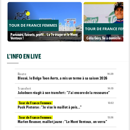
TOUR DE FRANCE FEMMES
TOUR DE FRANCE FEMM
Parcours, favoris, profil… La 7e étape et le Mont
Ventoux !
Célia Géry, 5e à domicile : "J'ai
L'INFO EN LIVE
Route
14:39
Blessé, le Belge Toon Aerts, a mis un terme à sa saison 2026
Transfert
14:19
Jakobsen réagit à son transfert : "J'ai encore de la ressource"
Tour de France Femmes
13:52
Puck Pieterse : "Je vise le maillot à pois..."
Tour de France Femmes
13:36
Marlen Reusser, maillot jaune : "Le Mont Ventoux, on verra"