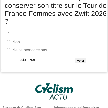
Les vidéos cyclisme sont sur Dailymotion : Cyclism'Actu TV
conserver son titre sur le Tour de
France Femmes avec Zwift 2026
?
Oui
Non
Ne se prononce pas
Résultats
-
A propos de Cyclism'Actu
Informations supplémentaires