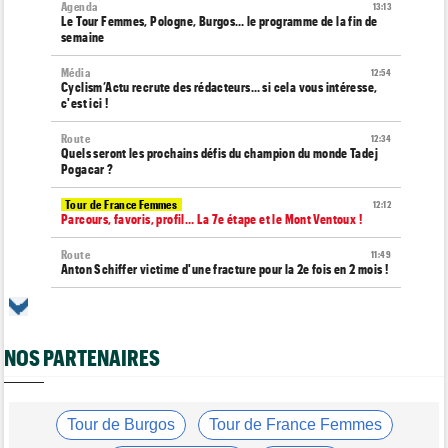
Agenda
13:13
Le Tour Femmes, Pologne, Burgos… le programme de la fin de
semaine
Média
12:54
Cyclism’Actu recrute des rédacteurs… si cela vous intéresse,
c'est ici !
Route
12:34
Quels seront les prochains défis du champion du monde Tadej
Pogacar ?
Tour de France Femmes
12:12
Parcours, favoris, profil… La 7e étape et le Mont Ventoux !
Route
11:49
Anton Schiffer victime d'une fracture pour la 2e fois en 2 mois !
Route
11:29
Gesink : "Quand j'ai intégré le peloton, le dopage était monnaie
courante"
NOS PARTENAIRES
Tour de France Femmes
11:12
Le Court-Pienaar : "J’étais à la limite de mes forces..."
Tour d'Espagne
Tour de Burgos
Tour de France Femmes
10:56
Le parcours de la 20e étape modifié en raison des éboulements