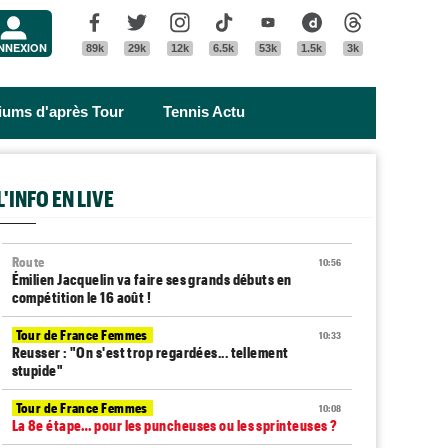
Menu
Facebook
Twitter
Instagram
Tik Tok
Youtube
Dailymotion
Threads
NNEXION
89k
29k
12k
6.5k
53k
1.5k
3k
riums d'après Tour
Tennis Actu
L'INFO EN LIVE
Route
10:56
Émilien Jacquelin va faire ses grands débuts en
compétition le 16 août !
Tour de France Femmes
10:33
Reusser : "On s'est trop regardées... tellement
stupide"
Tour de France Femmes
10:08
La 8e étape… pour les puncheuses ou les sprinteuses ?