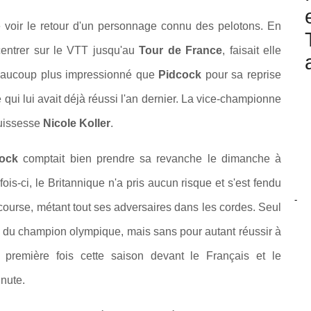
e voir le retour d'un personnage connu des pelotons. En
centrer sur le VTT jusqu'au
Tour de France
, faisait elle
 beaucoup plus impressionné que
Pidcock
pour sa reprise
 qui lui avait déjà réussi l'an dernier. La vice-championne
Suissesse
Nicole Koller
.
cock
comptait bien prendre sa revanche le dimanche à
is-ci, le Britannique n'a pris aucun risque et s'est fendu
-
course, métant tout ses adversaires dans les cordes. Seul
e du champion olympique, mais sans pour autant réussir à
e première fois cette saison devant le Français et le
inute.