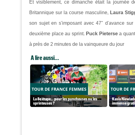
Et visiblement, ce dimanche était la journée
Britannique sur la course masculine,
Laura Stig
son sujet en s'imposant avec 47" d'avance su
deuxième place au sprint.
Puck Pieterse
a quant
à près de 2 minutes de la vainqueure du jour
A lire aussi...
TOUR DE FRANCE FEMMES
TOUR DE F
La 8e étape… pour les puncheuses ou les
Kasia Niewiado
sprinteuses ?
immense grati