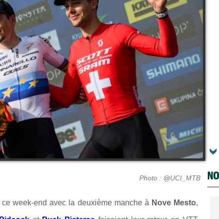
NO
Photo : @UCI_MTB
it ce week-end avec la deuxième manche à
Nove Mesto
,