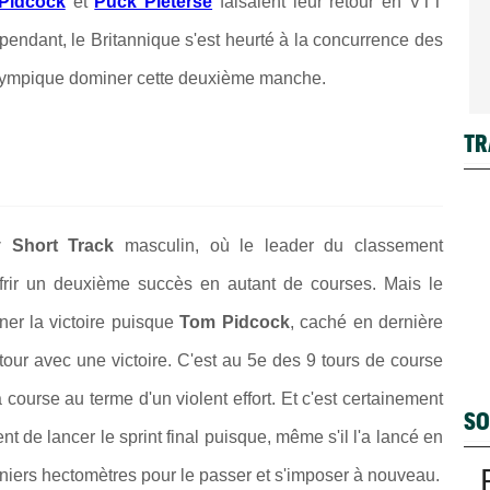
Pidcock
et
Puck Pieterse
faisaient leur retour en VTT
pendant, le Britannique s'est heurté à la concurrence des
olympique dominer cette deuxième manche.
TR
y Short Track
masculin, où le leader du classement
offrir un deuxième succès en autant de courses. Mais le
ner la victoire puisque
Tom Pidcock
, caché en dernière
tour avec une victoire. C'est au 5e des 9 tours de course
course au terme d'un violent effort. Et c'est certainement
SO
nt de lancer le sprint final puisque, même s'il l'a lancé en
erniers hectomètres pour le passer et s'imposer à nouveau.