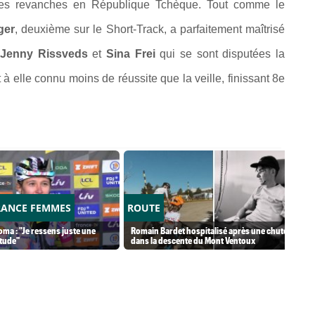
 des revanches en République Tchèque. Tout comme le
ger
, deuxième sur le Short-Track, a parfaitement maîtrisé
r
Jenny Rissveds
et
Sina Frei
qui se sont disputées la
 à elle connu moins de réussite que la veille, finissant 8e
RANCE FEMMES
ROUTE
ma : "Je ressens juste une
Romain Bardet hospitalisé après une chute
tude"
dans la descente du Mont Ventoux