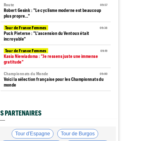
Route
09:57
Robert Gesink : "Le cyclisme moderne est beaucoup
plus propre..."
Tour de France Femmes
09:38
Puck Pieterse : "L’ascension du Ventoux était
incroyable"
Tour de France Femmes
09:19
Kasia Niewiadoma : "Je ressens juste une immense
gratitude"
Championnats du Monde
09:00
Voici la sélection française pour les Championnats du
monde
Transfert
08:40
Joe Blackmore devrait rejoindre une armada du
WorldTour
S PARTENAIRES
Route
08:35
Romain Bardet hospitalisé après une chute dans la
descente du Mont Ventoux
Tour d'Espagne
Tour de Burgos