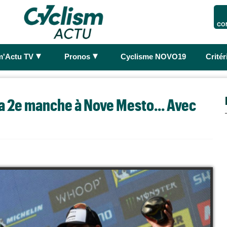
CO
►
►
m'Actu TV
Pronos
Cyclisme NOVO19
Crité
a 2e manche à Nove Mesto... Avec