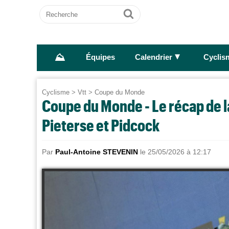
Recherche
Ok
⛰
►
Équipes
Calendrier
Cyclis
Cyclisme
>
Vtt
>
Coupe du Monde
Coupe du Monde - Le récap de l
Pieterse et Pidcock
Par
Paul-Antoine STEVENIN
le 25/05/2026 à 12:17