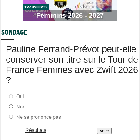
TRANSFERTS
Tour de France Femmes
08/08
Lorena Wiebes : "Je dois encore finir la journée de demain"
Féminins 2026 - 2027
Tour de France Femmes
08/08
Demi Vollering : "Cela prouve que si on rêve en grand..."
SONDAGE
Pauline Ferrand-Prévot peut-elle
conserver son titre sur le Tour de
France Femmes avec Zwift 2026
?
Oui
Non
Ne se prononce pas
Résultats