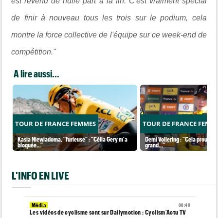
est revenu de nulle part à la fin. C'est vraiment spécial
de finir à nouveau tous les trois sur le podium, cela
montre la force collective de l'équipe sur ce week-end de
compétition."
A lire aussi...
TOUR DE FRANCE FEMMES
TOUR DE FRANCE FEMM
Kasia Niewiadoma, "furieuse" : "Célia Gery m'a
Demi Vollering : "Cela prouve q
bloquée..."
grand..."
L'INFO EN LIVE
Média
08:40
Les vidéos de cyclisme sont sur Dailymotion : Cyclism'Actu TV