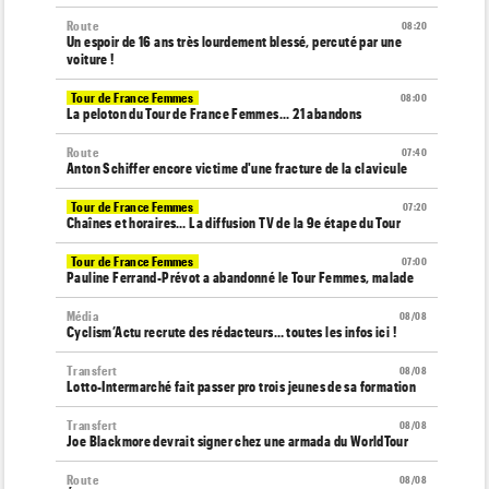
Route
08:20
Un espoir de 16 ans très lourdement blessé, percuté par une
voiture !
Tour de France Femmes
08:00
La peloton du Tour de France Femmes... 21 abandons
Route
07:40
Anton Schiffer encore victime d'une fracture de la clavicule
Tour de France Femmes
07:20
Chaînes et horaires… La diffusion TV de la 9e étape du Tour
Tour de France Femmes
07:00
Pauline Ferrand-Prévot a abandonné le Tour Femmes, malade
Média
08/08
Cyclism’Actu recrute des rédacteurs… toutes les infos ici !
Transfert
08/08
Lotto-Intermarché fait passer pro trois jeunes de sa formation
Transfert
08/08
Joe Blackmore devrait signer chez une armada du WorldTour
Route
08/08