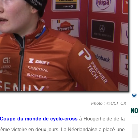
Photo : @UCI_CX
NO
Coupe du monde de cyclo-cross
à Hoogerheide de la
ème victoire en deux jours. La Néerlandaise a placé une