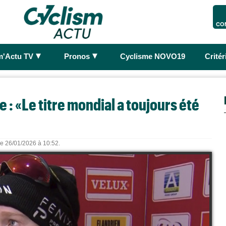
CO
►
►
m'Actu TV
Pronos
Cyclisme NOVO19
Crité
: «Le titre mondial a toujours été
 le 26/01/2026 à 10:52.