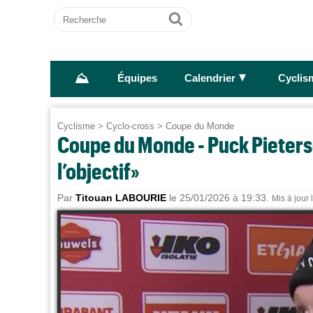
Recherche
Ok
⛰
►
Équipes
Calendrier
Cyclis
Cyclisme
>
Cyclo-cross
>
Coupe du Monde
Coupe du Monde - Puck Pieterse 
l’objectif»
Par
Titouan LABOURIE
le 25/01/2026 à 19:33.
Mis à jour