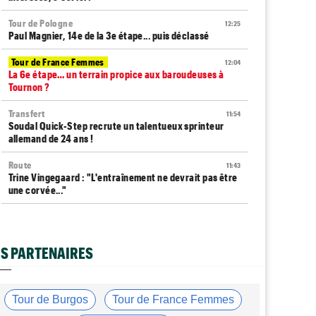
Tour de Pologne
12:25
Paul Magnier, 14e de la 3e étape... puis déclassé
Tour de France Femmes
12:04
La 6e étape… un terrain propice aux baroudeuses à
Tournon ?
Transfert
11:54
Soudal Quick-Step recrute un talentueux sprinteur
allemand de 24 ans !
Route
11:43
Trine Vingegaard : "L'entraînement ne devrait pas être
une corvée..."
Tour de France Femmes
11:20
Lorena Wiebes : "Génial de voir autant de spectateurs"
S PARTENAIRES
Tour de France Femmes
11:13
Demi Vollering : "Marlen Reusser n’est pas facile à
battre"
Tour de Burgos
Tour de France Femmes
Route
10:50