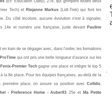
res
(EF Education Oatly), 27e, qui grimpent toutes deux
emier Tech) et
Riejanne Markus
(Lidl-Trek) qui font les
e. Du côté tricolore, aucune évolution n'est à signaler,
rs 14e et numéro une française, juste devant
Pauline
t en train de se dégager avec, dans l'ordre, les formations
ProTime
qui ont pris une belle longueur d'avance sur les
n
Fenix-Premier Tech
gagne une place et intègre le top 5
-
 à la 8e place. Pour les équipes françaises, au-delà de la
a première place, on assure sa position avec
Cofidis
,
chel - Preference Home - Auber93
25e et
Ma Petite