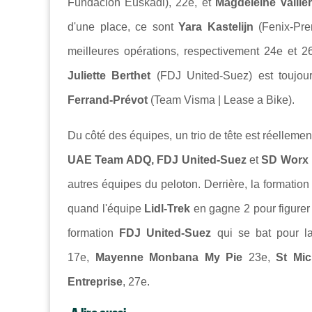
Fundación Euskadi), 22e, et
Magdeleine Valliè
d'une place, ce sont
Yara Kastelijn
(Fenix-Pr
meilleures opérations, respectivement 24e et 26
Juliette Berthet
(FDJ United-Suez) est toujou
Ferrand-Prévot
(Team Visma | Lease a Bike).
Du côté des équipes, un trio de tête est réellemen
UAE Team ADQ, FDJ United-Suez
et
SD Worx 
autres équipes du peloton. Derrière, la formatio
quand l'équipe
Lidl-Trek
en gagne 2 pour figurer
formation
FDJ United-Suez
qui se bat pour l
17e,
Mayenne Monbana My Pie
23e,
St Mi
Entreprise
, 27e.