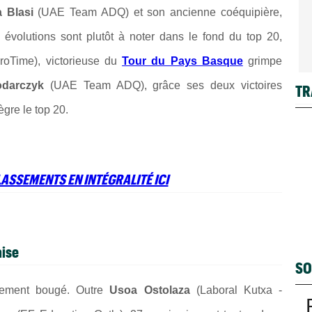
a Blasi
(UAE Team ADQ) et son ancienne coéquipière,
volutions sont plutôt à noter dans le fond du top 20,
oTime), victorieuse du
Tour du Pays Basque
grimpe
odarczyk
(UAE Team ADQ), grâce ses deux victoires
TR
tègre le top 20.
ASSEMENTS EN INTÉGRALITÉ ICI
aise
SO
sement bougé. Outre
Usoa Ostolaza
(Laboral Kutxa -