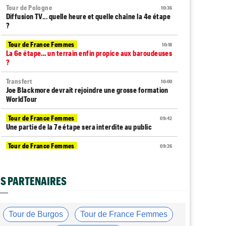
Tour de Pologne
10:36
Diffusion TV... quelle heure et quelle chaîne la 4e étape
?
Tour de France Femmes
10:18
La 6e étape… un terrain enfin propice aux baroudeuses
?
Transfert
10:00
Joe Blackmore devrait rejoindre une grosse formation
WorldTour
Tour de France Femmes
09:42
Une partie de la 7e étape sera interdite au public
Tour de France Femmes
09:26
Ferrand-Prévot : "Pour le général, c'est
irrécupérable..."
S PARTENAIRES
Tour de France Femmes
08:49
Horaires et chaînes TV… La diffusion de la 6e étape du
Tour
Tour de Burgos
Tour de France Femmes
Média
08:25