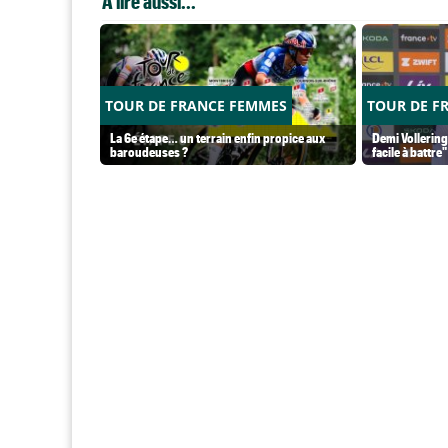
A lire aussi...
TOUR DE FRANCE FEMMES
TOUR DE F
La 6e étape… un terrain enfin propice aux
Demi Vollering
baroudeuses ?
facile à battre"