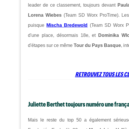
leader de ce classement, toujours devant
Paul
Lorena Wiebes
(Team SD Worx ProTime). Les é
puisque
Mischa Bredewold
(Team SD Worx Pr
d'une place, désormais 18e, et
Dominika Wl
d'étapes sur ce même
Tour du Pays Basque
, in
RETROUVEZ TOUS LES CL
Juliette Berthet toujours numéro une franç
Mais le reste du top 50 a également sérieu