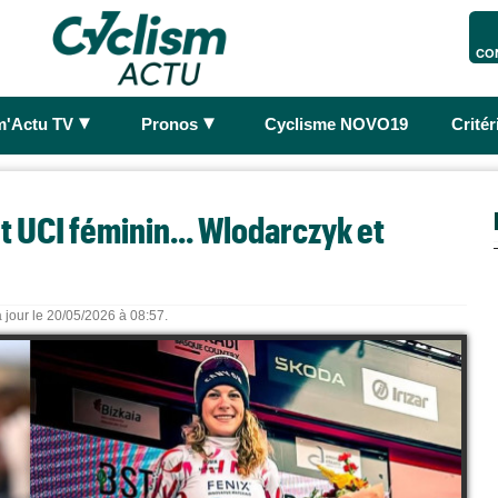
CO
►
►
m'Actu TV
Pronos
Cyclisme NOVO19
Crité
 UCI féminin... Wlodarczyk et
 jour le 20/05/2026 à 08:57.