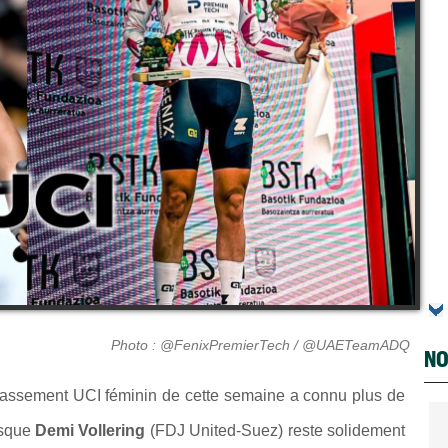
Photo : @FenixPremierTech / @UAETeamADQ
NO
lassement UCI féminin de cette semaine a connu plus de
isque
Demi Vollering
(FDJ United-Suez) reste solidement