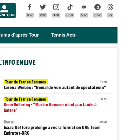
Menu
Facebook
Twitter
Instagram
Tik Tok
Youtube
Dailymotion
Threads
NNEXION
89k
29k
12k
6.5k
53k
1.5k
3k
riums d'après Tour
Tennis Actu
L'INFO EN LIVE
Tour de France Femmes
11:20
Lorena Wiebes : "Génial de voir autant de spectateurs"
Tour de France Femmes
11:13
Demi Vollering : "Marlen Reusser n’est pas facile à
battre"
Route
10:50
Isaac Del Toro prolonge avec la formation UAE Team
Emirates-XRG