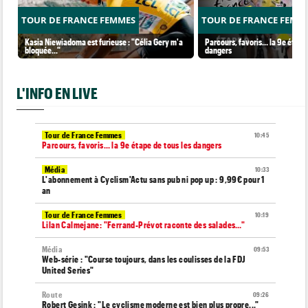
TOUR DE FRANCE FEMMES
TOUR DE FRANCE FEMM
Kasia Niewiadoma est furieuse : "Célia Gery m'a
Parcours, favoris… la 9e étape 
bloquée..."
dangers
L'INFO EN LIVE
Tour de France Femmes
10:45
Parcours, favoris… la 9e étape de tous les dangers
Média
10:33
L'abonnement à Cyclism'Actu sans pub ni pop up : 9,99€ pour 1
an
Tour de France Femmes
10:19
Lilan Calmejane: "Ferrand-Prévot raconte des salades…"
Média
09:53
Web-série : "Course toujours, dans les coulisses de la FDJ
United Series"
Route
09:26
Robert Gesink : "Le cyclisme moderne est bien plus propre..."