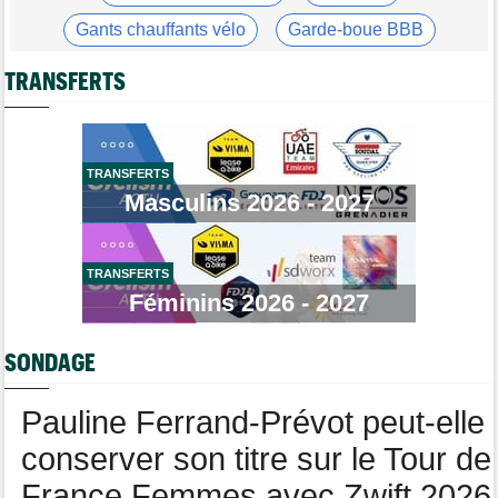
Pauline Ferrand-Prévot a abandonné le Tour Femmes, malade
Gants chauffants vélo
Garde-boue BBB
Tour de Burgos
06:48
Casque ABUS
Jeu de Vélo
Felix Gall : "Ma 1ère victoire sur un classement général..."
TRANSFERTS
Brassard Fréquence Cardiaque
Média
08/08
Cyclism’Actu recrute des rédacteurs… toutes les infos ici !
Transfert
08/08
TRANSFERTS
Lotto-Intermarché fait passer pro trois jeunes de sa formation
Masculins 2026 - 2027
Transfert
08/08
Joe Blackmore devrait signer chez une armada du WorldTour
TRANSFERTS
Route
08/08
Émilien Jacquelin va faire ses débuts en compétition le 16 août
Féminins 2026 - 2027
!
Championnats du Monde
08/08
SONDAGE
La sélection française pour les Championnats du monde
Pauline Ferrand-Prévot peut-elle
conserver son titre sur le Tour de
France Femmes avec Zwift 2026