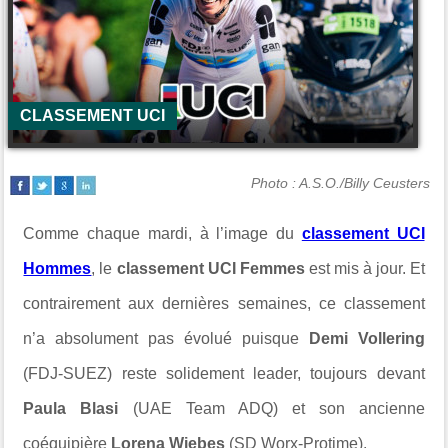
CLASSEMENT UCI
Photo : A.S.O./Billy Ceusters
Comme chaque mardi, à l’image du
classement UCI
Hommes
, le
classement UCI Femmes
est mis à jour. Et
contrairement aux dernières semaines, ce classement
n’a absolument pas évolué puisque
Demi Vollering
(
FDJ-SUEZ
) reste solidement leader, toujours devant
Paula Blasi
(
UAE Team ADQ
) et son ancienne
coéquipière
Lorena Wiebes
(
SD Worx-Protime
).