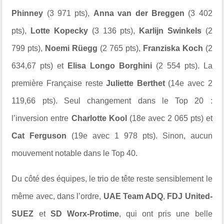
Phinney
(3 971 pts),
Anna van der Breggen
(3 402
pts),
Lotte Kopecky
(3 136 pts),
Karlijn Swinkels
(2
799 pts),
Noemi Rüegg
(2 765 pts),
Franziska Koch
(2
634,67 pts) et
Elisa Longo Borghini
(2 554 pts). La
première Française reste
Juliette Berthet
(14e avec 2
119,66 pts). Seul changement dans le Top 20 :
l’inversion entre
Charlotte Kool
(18e avec 2 065 pts) et
Cat Ferguson
(19e avec 1 978 pts). Sinon, aucun
mouvement notable dans le Top 40.
Du côté des équipes, le trio de tête reste sensiblement le
même avec, dans l’ordre,
UAE Team ADQ
,
FDJ United-
SUEZ
et
SD Worx-Protime
, qui ont pris une belle