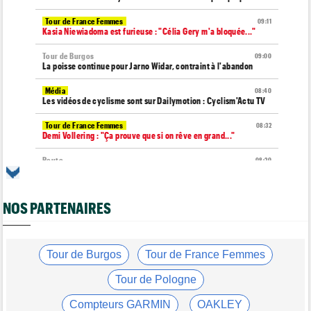
Tour de France Femmes
09:11
Kasia Niewiadoma est furieuse : "Célia Gery m'a bloquée..."
Tour de Burgos
09:00
La poisse continue pour Jarno Widar, contraint à l'abandon
Média
08:40
Les vidéos de cyclisme sont sur Dailymotion : Cyclism'Actu TV
Tour de France Femmes
08:32
Demi Vollering : "Ça prouve que si on rêve en grand..."
Route
08:20
Un espoir de 16 ans très lourdement blessé, percuté par une
voiture !
NOS PARTENAIRES
Tour de France Femmes
08:00
La peloton du Tour de France Femmes... 21 abandons
Route
07:40
Anton Schiffer encore victime d'une fracture de la clavicule
Tour de Burgos
Tour de France Femmes
Tour de France Femmes
07:20
Tour de Pologne
Chaînes et horaires… La diffusion TV de la 9e étape du Tour
Compteurs GARMIN
OAKLEY
Tour de France Femmes
07:00