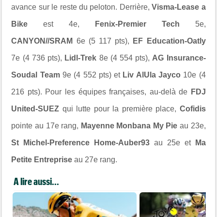
avance sur le reste du peloton. Derrière,
Visma-Lease a
Bike
est 4e,
Fenix-Premier Tech
5e,
CANYON//SRAM
6e (5 117 pts),
EF Education-Oatly
7e (4 736 pts),
Lidl-Trek
8e (4 554 pts),
AG Insurance-
Soudal Team
9e (4 552 pts) et
Liv AlUla Jayco
10e (4
216 pts). Pour les équipes françaises, au-delà de
FDJ
United-SUEZ
qui lutte pour la première place,
Cofidis
pointe au 17e rang,
Mayenne Monbana My Pie
au 23e,
St Michel-Preference Home-Auber93
au 25e et
Ma
Petite Entreprise
au 27e rang.
A lire aussi...