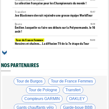
La sélection française pour les Championnats du monde !
Transfert
15:47
Joe Blackmore devrait rejoindre une grosse équipe WorldTour
Route
15:19
Émilien Jacquelin va faire ses débuts sur la Polynormande, le 16
août !
Tour de France Femmes
15:00
Horaires et chaînes… La diffusion TV de la 7e étape du Tour
Route
14:39
Blessé, le Belge Toon Aerts, a mis un terme à sa saison 2026
NOS PARTENAIRES
Transfert
14:19
Jakobsen réagit à son transfert : "J'ai encore de la ressource"
Tour de France Femmes
13:52
Puck Pieterse : "Je vise le maillot à pois..."
Tour de Burgos
Tour de France Femmes
Tour de France Femmes
13:36
Tour de Pologne
Transfert
Marlen Reusser, maillot jaune : "Le Mont Ventoux, on verra"
Compteurs GARMIN
OAKLEY
Agenda
13:13
Le Tour Femmes, Pologne, Burgos… le programme de la fin de
Gants chauffants vélo
Garde-boue BBB
semaine