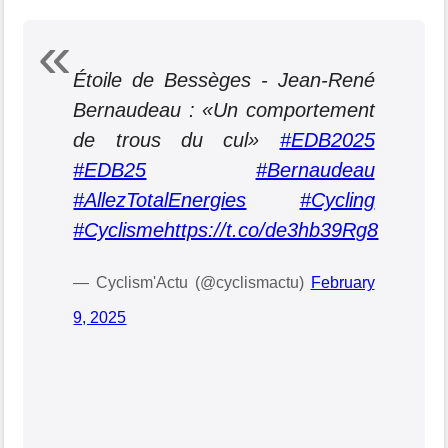
Étoile de Bessèges - Jean-René
Bernaudeau : «Un comportement
de trous du cul»
#EDB2025
#EDB25
#Bernaudeau
#AllezTotalEnergies
#Cycling
#Cyclisme
https://t.co/de3hb39Rg8
— Cyclism'Actu (@cyclismactu)
February
9, 2025