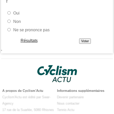
Oui
Non
Ne se prononce pas
Résultats
-
A propos de Cyclism'Actu
Informations supplémentaires
Cyclism'Actu est édité par Swar-
Devenir partenaire
Agency
Nous contacter
17 rue de la Suarlée, 5080 Rhisnes
Tennis Actu