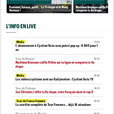
Parcours, favoris, profil… La 7e étape et le Mont
Matthew Brennan coiffe Pithie s
Ventoux !
remporte la 4e étape
L'INFO EN LIVE
Média
17:03
L'abonnement à Cyclism'Actu sans pub ni pop up : 9,99€ pour 1
an
Tour de Burgos
16:42
Matthew Brennan coiffe Pithie sur la ligne et remporte la 4e
étape
Média
16:38
Les vidéos cyclisme sont sur Dailymotion : Cyclism'Actu TV
Tour de Pologne
16:33
Jan Christen s'offre la 5e étape, trois français dans le top 5
Tour de France Femmes
16:24
La startlist complète du Tour Femmes... déjà 16 abandons
Championnats du Monde
16:05