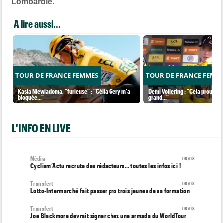
Lombardie
.
A lire aussi...
TOUR DE FRANCE FEMMES
TOUR DE FRANCE FEMM
Kasia Niewiadoma, "furieuse" : "Célia Gery m'a
Demi Vollering : "Cela prouve q
bloquée..."
grand..."
L'INFO EN LIVE
Média
08/08
Cyclism’Actu recrute des rédacteurs… toutes les infos ici !
Transfert
08/08
Lotto-Intermarché fait passer pro trois jeunes de sa formation
Transfert
08/08
Joe Blackmore devrait signer chez une armada du WorldTour