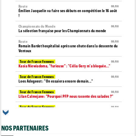
Route
08/08
Émilien Jacquelin va faire ses débuts en compétition le 16 août
!
Championnats du Monde
08/08
La sélection française pour les Championnats du monde
Route
08/08
Romain Bardet hospitalisé après une chute dans la descente du
Ventoux
Tour de France Femmes
08/08
Kasia Niewiadoma, "furieuse" : "Célia Gery m'a bloquée..."
Tour de France Femmes
08/08
Loes Adegeest : "On essaiera encore demain..."
Tour de France Femmes
08/08
Lilan Calmejane: "Pourquoi PFP nous raconte des salades ?"
Tour de France Femmes
08/08
Puck Pieterse : "Je ne sais pas à quoi m'attendre demain"
Tour de France Femmes
08/08
NOS PARTENAIRES
Niedermaier : "J’ai dit à Kasia que ce n’est pas fini"