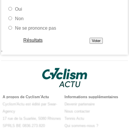
Oui
Non
Ne se prononce pas
Résultats
-
A propos de Cyclism'Actu
Informations supplémentaires
Cyclism'Actu est édité par Swar-
Devenir partenaire
Agency
Nous contacter
17 rue de la Suarlée, 5080 Rhisnes
Tennis Actu
SPRLS BE 0836.273.820
Qui sommes-nous ?