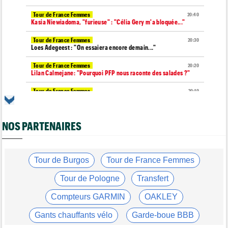
Tour de France Femmes
20:40
Kasia Niewiadoma, "furieuse" : "Célia Gery m'a bloquée..."
Tour de France Femmes
20:30
Loes Adegeest : "On essaiera encore demain..."
Tour de France Femmes
20:20
Lilan Calmejane: "Pourquoi PFP nous raconte des salades ?"
Tour de France Femmes
20:10
Puck Pieterse : "Je ne sais pas à quoi m'attendre demain"
Tour de France Femmes
19:51
NOS PARTENAIRES
Niedermaier : "J’ai dit à Kasia que ce n’est pas fini"
Tour de Burgos
19:45
Felix Gall : "Ma 1ère victoire au général : un accomplissement !"
Tour de Burgos
Tour de France Femmes
Tour de France Femmes
19:32
Lorena Wiebes : "Je dois encore finir la journée de demain"
Tour de Pologne
Transfert
Tour de France Femmes
19:13
Compteurs GARMIN
OAKLEY
Demi Vollering : "Cela prouve que si on rêve en grand..."
Gants chauffants vélo
Garde-boue BBB
Tour d'Espagne
19:04
Le parcours de la 20e étape modifié à cause d'éboulements