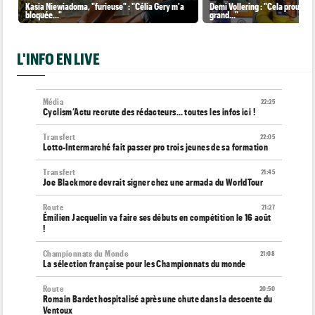
Kasia Niewiadoma, "furieuse" : "Célia Gery m'a
Demi Vollering : "Cela prouve q
bloquée..."
grand..."
L'INFO EN LIVE
Média
22:25
Cyclism’Actu recrute des rédacteurs… toutes les infos ici !
Transfert
22:05
Lotto-Intermarché fait passer pro trois jeunes de sa formation
Transfert
21:45
Joe Blackmore devrait signer chez une armada du WorldTour
Route
21:27
Émilien Jacquelin va faire ses débuts en compétition le 16 août
!
Championnats du Monde
21:08
La sélection française pour les Championnats du monde
Route
20:50
Romain Bardet hospitalisé après une chute dans la descente du
Ventoux